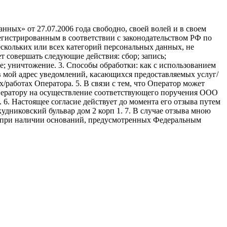
ных» от 27.07.2006 года свободно, своей волей и в своем
егистрированным в соответствии с законодательством РФ по
 нескольких или всех категорий персональных данных, не
 совершать следующие действия: сбор; запись;
ие; уничтожение. 3. Способы обработки: как с использованием
е в мой адрес уведомлений, касающихся предоставляемых услуг/
/работах Оператора. 5. В связи с тем, что Оператор может
ператору на осуществление соответствующего поручения ООО
9. 6. Настоящее согласие действует до момента его отзыва путем
удниковский бульвар дом 2 корп 1. 7. В случае отзыва мною
я при наличии оснований, предусмотренных Федеральным