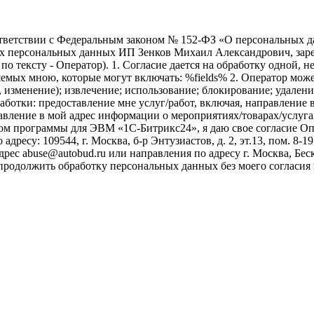
ветствии с Федеральным законом № 152-ФЗ «О персональных дан
оих персональных данных ИП Зенков Михаил Александрович, зар
е по тексту - Оператор). 1. Согласие дается на обработку одной,
ых мною, которые могут включать: %fields% 2. Оператор может
, изменение); извлечение; использование; блокирование; удален
бработки: предоставление мне услуг/работ, включая, направлени
авление в мой адрес информации о мероприятиях/товарах/услугах
ом программы для ЭВМ «1С-Битрикс24», я даю свое согласие О
ресу: 109544, г. Москва, б-р Энтузиастов, д. 2, эт.13, пом. 8-1
ес abuse@autobud.ru или направления по адресу г. Москва, Беск
 продолжить обработку персональных данных без моего согласи