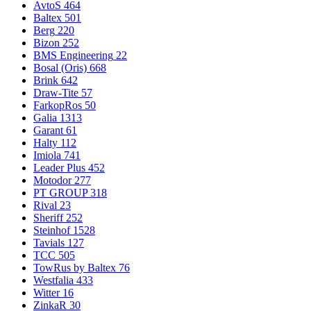
AvtoS
464
Baltex
501
Berg
220
Bizon
252
BMS Engineering
22
Bosal (Oris)
668
Brink
642
Draw-Tite
57
FarkopRos
50
Galia
1313
Garant
61
Halty
112
Imiola
741
Leader Plus
452
Motodor
277
PT GROUP
318
Rival
23
Sheriff
252
Steinhof
1528
Tavials
127
TCC
505
TowRus by Baltex
76
Westfalia
433
Witter
16
ZinkaR
30