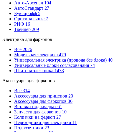
Авто-Арсенал
104
АвтоСтандарт
27
Буксирофф
5
Оригинальные
7
РИФ
16
Трейлер
269
Электрика для фаркопов
Все
2026
Модельная электрика
479
Универсальная электрика (провода без блока)
40
Универсальные блоки согласованаия
74
Штатная электрика
1433
Аксессуары для фаркопов
Все
314
Аксессуары для прицепов
20
Аксессуары для фаркопов
36
Вставки под квадрат
61
Запчасти для фаркопов
10
Колпачки на фаркоп
27
Переходники для электрики
11
Подрозетники
23