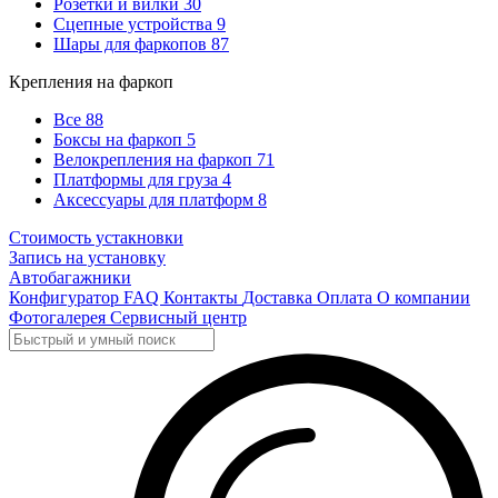
Розетки и вилки
30
Сцепные устройства
9
Шары для фаркопов
87
Крепления на фаркоп
Все
88
Боксы на фаркоп
5
Велокрепления на фаркоп
71
Платформы для груза
4
Аксессуары для платформ
8
Стоимость устакновки
Запись на установку
Автобагажники
Конфигуратор
FAQ
Контакты
Доставка
Оплата
О компании
Фотогалерея
Сервисный центр