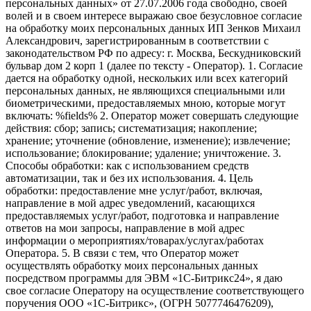
персональных данных» от 27.07.2006 года свободно, своей
волей и в своем интересе выражаю свое безусловное согласие
на обработку моих персональных данных ИП Зенков Михаил
Александрович, зарегистрированным в соответствии с
законодательством РФ по адресу: г. Москва, Бескудниковский
бульвар дом 2 корп 1 (далее по тексту - Оператор). 1. Согласие
дается на обработку одной, нескольких или всех категорий
персональных данных, не являющихся специальными или
биометрическими, предоставляемых мною, которые могут
включать: %fields% 2. Оператор может совершать следующие
действия: сбор; запись; систематизация; накопление;
хранение; уточнение (обновление, изменение); извлечение;
использование; блокирование; удаление; уничтожение. 3.
Способы обработки: как с использованием средств
автоматизации, так и без их использования. 4. Цель
обработки: предоставление мне услуг/работ, включая,
направление в мой адрес уведомлений, касающихся
предоставляемых услуг/работ, подготовка и направление
ответов на мои запросы, направление в мой адрес
информации о мероприятиях/товарах/услугах/работах
Оператора. 5. В связи с тем, что Оператор может
осуществлять обработку моих персональных данных
посредством программы для ЭВМ «1С-Битрикс24», я даю
свое согласие Оператору на осуществление соответствующего
поручения ООО «1С-Битрикс», (ОГРН 5077746476209),