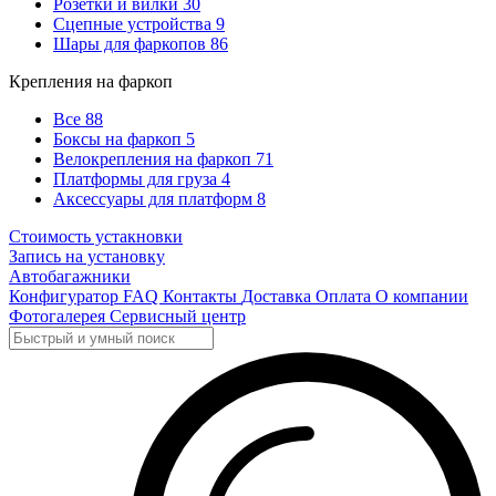
Розетки и вилки
30
Сцепные устройства
9
Шары для фаркопов
86
Крепления на фаркоп
Все
88
Боксы на фаркоп
5
Велокрепления на фаркоп
71
Платформы для груза
4
Аксессуары для платформ
8
Стоимость устакновки
Запись на установку
Автобагажники
Конфигуратор
FAQ
Контакты
Доставка
Оплата
О компании
Фотогалерея
Сервисный центр