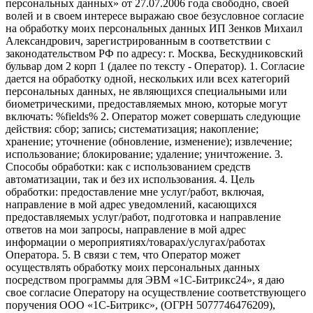
персональных данных» от 27.07.2006 года свободно, своей
волей и в своем интересе выражаю свое безусловное согласие
на обработку моих персональных данных ИП Зенков Михаил
Александрович, зарегистрированным в соответствии с
законодательством РФ по адресу: г. Москва, Бескудниковский
бульвар дом 2 корп 1 (далее по тексту - Оператор). 1. Согласие
дается на обработку одной, нескольких или всех категорий
персональных данных, не являющихся специальными или
биометрическими, предоставляемых мною, которые могут
включать: %fields% 2. Оператор может совершать следующие
действия: сбор; запись; систематизация; накопление;
хранение; уточнение (обновление, изменение); извлечение;
использование; блокирование; удаление; уничтожение. 3.
Способы обработки: как с использованием средств
автоматизации, так и без их использования. 4. Цель
обработки: предоставление мне услуг/работ, включая,
направление в мой адрес уведомлений, касающихся
предоставляемых услуг/работ, подготовка и направление
ответов на мои запросы, направление в мой адрес
информации о мероприятиях/товарах/услугах/работах
Оператора. 5. В связи с тем, что Оператор может
осуществлять обработку моих персональных данных
посредством программы для ЭВМ «1С-Битрикс24», я даю
свое согласие Оператору на осуществление соответствующего
поручения ООО «1С-Битрикс», (ОГРН 5077746476209),