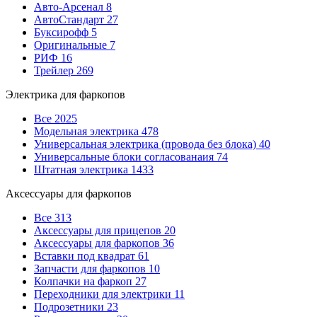
Авто-Арсенал
8
АвтоСтандарт
27
Буксирофф
5
Оригинальные
7
РИФ
16
Трейлер
269
Электрика для фаркопов
Все
2025
Модельная электрика
478
Универсальная электрика (провода без блока)
40
Универсальные блоки согласованаия
74
Штатная электрика
1433
Аксессуары для фаркопов
Все
313
Аксессуары для прицепов
20
Аксессуары для фаркопов
36
Вставки под квадрат
61
Запчасти для фаркопов
10
Колпачки на фаркоп
27
Переходники для электрики
11
Подрозетники
23