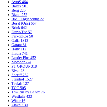
AvtoS
464
Baltex
501
Berg
220
Bizon
252
BMS Engineering
22
Bosal (Oris)
667
Brink
642
Draw-Tite
57
FarkopRos
50
Galia
1313
Garant
61
Halty
112
Imiola
741
Leader Plus
452
Motodor
274
PT GROUP
318
Rival
23
Sheriff
252
Steinhof
1527
Tavials
127
TCC
505
TowRus by Baltex
76
Westfalia
433
Witter
16
ZinkaR
30