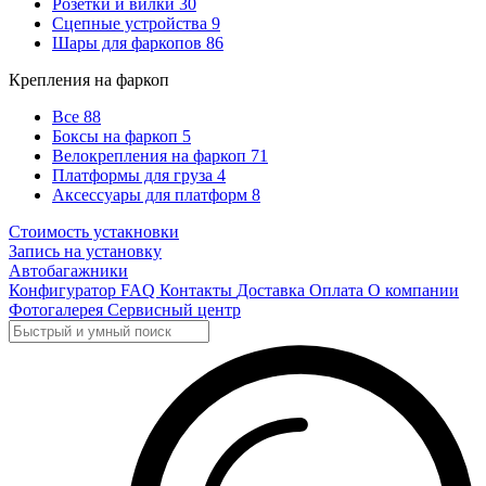
Розетки и вилки
30
Сцепные устройства
9
Шары для фаркопов
86
Крепления на фаркоп
Все
88
Боксы на фаркоп
5
Велокрепления на фаркоп
71
Платформы для груза
4
Аксессуары для платформ
8
Стоимость устакновки
Запись на установку
Автобагажники
Конфигуратор
FAQ
Контакты
Доставка
Оплата
О компании
Фотогалерея
Сервисный центр