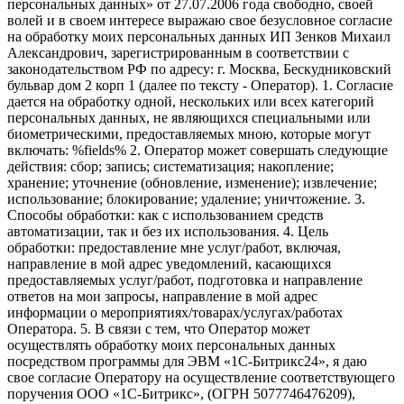
персональных данных» от 27.07.2006 года свободно, своей
волей и в своем интересе выражаю свое безусловное согласие
на обработку моих персональных данных ИП Зенков Михаил
Александрович, зарегистрированным в соответствии с
законодательством РФ по адресу: г. Москва, Бескудниковский
бульвар дом 2 корп 1 (далее по тексту - Оператор). 1. Согласие
дается на обработку одной, нескольких или всех категорий
персональных данных, не являющихся специальными или
биометрическими, предоставляемых мною, которые могут
включать: %fields% 2. Оператор может совершать следующие
действия: сбор; запись; систематизация; накопление;
хранение; уточнение (обновление, изменение); извлечение;
использование; блокирование; удаление; уничтожение. 3.
Способы обработки: как с использованием средств
автоматизации, так и без их использования. 4. Цель
обработки: предоставление мне услуг/работ, включая,
направление в мой адрес уведомлений, касающихся
предоставляемых услуг/работ, подготовка и направление
ответов на мои запросы, направление в мой адрес
информации о мероприятиях/товарах/услугах/работах
Оператора. 5. В связи с тем, что Оператор может
осуществлять обработку моих персональных данных
посредством программы для ЭВМ «1С-Битрикс24», я даю
свое согласие Оператору на осуществление соответствующего
поручения ООО «1С-Битрикс», (ОГРН 5077746476209),