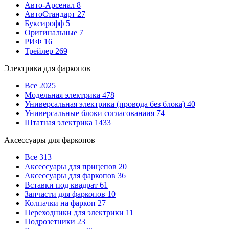
Авто-Арсенал
8
АвтоСтандарт
27
Буксирофф
5
Оригинальные
7
РИФ
16
Трейлер
269
Электрика для фаркопов
Все
2025
Модельная электрика
478
Универсальная электрика (провода без блока)
40
Универсальные блоки согласованаия
74
Штатная электрика
1433
Аксессуары для фаркопов
Все
313
Аксессуары для прицепов
20
Аксессуары для фаркопов
36
Вставки под квадрат
61
Запчасти для фаркопов
10
Колпачки на фаркоп
27
Переходники для электрики
11
Подрозетники
23