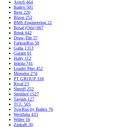
AvtoS
464
Baltex
501
Berg
220
Bizon
252
BMS Engineering
22
Bosal (Oris)
667
Brink
642
Draw-Tite
57
FarkopRos
50
Galia
1313
Garant
61
Halty
112
Imiola
741
Leader Plus
452
Motodor
274
PT GROUP
318
Rival
23
Sheriff
252
Steinhof
1527
Tavials
127
TCC
505
TowRus by Baltex
76
Westfalia
433
Witter
16
ZinkaR
30