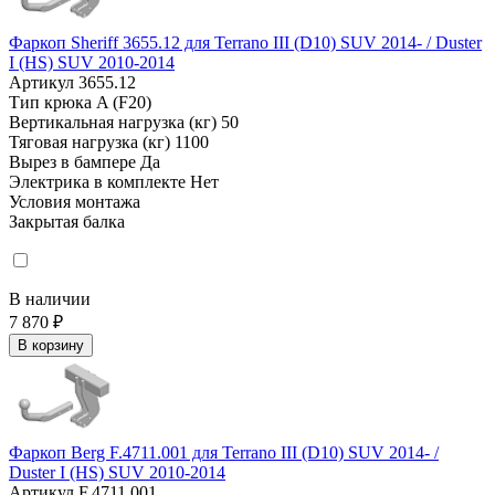
Фаркоп Sheriff 3655.12 для Terrano III (D10) SUV 2014- / Duster
I (HS) SUV 2010-2014
Артикул
3655.12
Тип крюка
A (F20)
Вертикальная нагрузка (кг)
50
Тяговая нагрузка (кг)
1100
Вырез в бампере
Да
Электрика в комплекте
Нет
Условия монтажа
Закрытая балка
В наличии
7 870 ₽
В корзину
Фаркоп Berg F.4711.001 для Terrano III (D10) SUV 2014- /
Duster I (HS) SUV 2010-2014
Артикул
F.4711.001