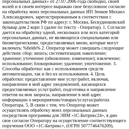
персональных данных» от 27.07.2006 года свободно, своей
волей и в своем интересе выражаю свое безусловное согласие
на обработку моих персональных данных ИП Зенков Михаил
Александрович, зарегистрированным в соответствии с
законодательством РФ по адресу: г. Москва, Бескудниковский
бульвар дом 2 корп 1 (далее по тексту - Оператор). 1. Согласие
дается на обработку одной, нескольких или всех категорий
персональных данных, не являющихся специальными или
биометрическими, предоставляемых мною, которые могут
включать: %fields% 2. Оператор может совершать следующие
действия: сбор; запись; систематизация; накопление;
хранение; уточнение (обновление, изменение); извлечение;
использование; блокирование; удаление; уничтожение. 3.
Способы обработки: как с использованием средств
автоматизации, так и без их использования. 4. Цель
обработки: предоставление мне услуг/работ, включая,
направление в мой адрес уведомлений, касающихся
предоставляемых услуг/работ, подготовка и направление
ответов на мои запросы, направление в мой адрес
информации о мероприятиях/товарах/услугах/работах
Оператора. 5. В связи с тем, что Оператор может
осуществлять обработку моих персональных данных
посредством программы для ЭВМ «1С-Битрикс24», я даю
свое согласие Оператору на осуществление соответствующего
поручения ООО «1С-Битрикс», (ОГРН 5077746476209),