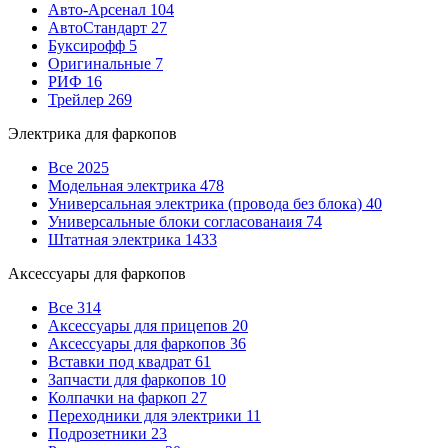
Авто-Арсенал
104
АвтоСтандарт
27
Буксирофф
5
Оригинальные
7
РИФ
16
Трейлер
269
Электрика для фаркопов
Все
2025
Модельная электрика
478
Универсальная электрика (провода без блока)
40
Универсальные блоки согласованаия
74
Штатная электрика
1433
Аксессуары для фаркопов
Все
314
Аксессуары для прицепов
20
Аксессуары для фаркопов
36
Вставки под квадрат
61
Запчасти для фаркопов
10
Колпачки на фаркоп
27
Переходники для электрики
11
Подрозетники
23