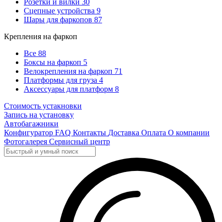
Розетки и вилки
30
Сцепные устройства
9
Шары для фаркопов
87
Крепления на фаркоп
Все
88
Боксы на фаркоп
5
Велокрепления на фаркоп
71
Платформы для груза
4
Аксессуары для платформ
8
Стоимость устакновки
Запись на установку
Автобагажники
Конфигуратор
FAQ
Контакты
Доставка
Оплата
О компании
Фотогалерея
Сервисный центр