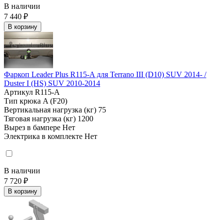
В наличии
7 440 ₽
В корзину
Фаркоп Leader Plus R115-A для Terrano III (D10) SUV 2014- /
Duster I (HS) SUV 2010-2014
Артикул
R115-A
Тип крюка
A (F20)
Вертикальная нагрузка (кг)
75
Тяговая нагрузка (кг)
1200
Вырез в бампере
Нет
Электрика в комплекте
Нет
В наличии
7 720 ₽
В корзину