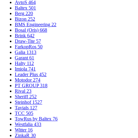
AvtoS
464
Baltex
501
Berg
220
Bizon
252
BMS Engineering
22
Bosal (Oris)
668
Brink
642
Draw-Tite
57
FarkopRos
50
Galia
1313
Garant
61
Halty
112
Imiola
741
Leader Plus
452
Motodor
274
PT GROUP
318
Rival
23
Sheriff
252
Steinhof
1527
Tavials
127
TCC
505
TowRus by Baltex
76
Westfalia
433
Witter
16
ZinkaR
30