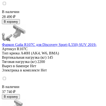
В наличии
28 490 ₽
В корзину
Фаркоп Galia R107C для Discovery Sport (L550) SUV 2019-
Артикул
R107C
Тип крюка
А40H (AK4, W6, BMA)
Вертикальная нагрузка (кг)
145
Тяговая нагрузка (кг)
2200
Вырез в бампере
Нет
Электрика в комплекте
Нет
В наличии
37 740 ₽
В корзину