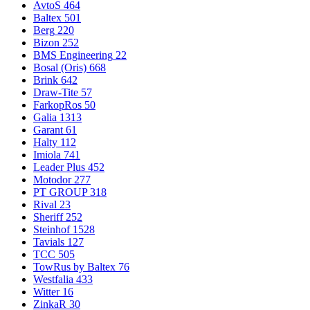
AvtoS
464
Baltex
501
Berg
220
Bizon
252
BMS Engineering
22
Bosal (Oris)
668
Brink
642
Draw-Tite
57
FarkopRos
50
Galia
1313
Garant
61
Halty
112
Imiola
741
Leader Plus
452
Motodor
277
PT GROUP
318
Rival
23
Sheriff
252
Steinhof
1528
Tavials
127
TCC
505
TowRus by Baltex
76
Westfalia
433
Witter
16
ZinkaR
30