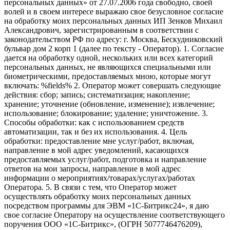
персональных данных» от 27.07.2006 года свободно, своей
волей и в своем интересе выражаю свое безусловное согласие
на обработку моих персональных данных ИП Зенков Михаил
Александрович, зарегистрированным в соответствии с
законодательством РФ по адресу: г. Москва, Бескудниковский
бульвар дом 2 корп 1 (далее по тексту - Оператор). 1. Согласие
дается на обработку одной, нескольких или всех категорий
персональных данных, не являющихся специальными или
биометрическими, предоставляемых мною, которые могут
включать: %fields% 2. Оператор может совершать следующие
действия: сбор; запись; систематизация; накопление;
хранение; уточнение (обновление, изменение); извлечение;
использование; блокирование; удаление; уничтожение. 3.
Способы обработки: как с использованием средств
автоматизации, так и без их использования. 4. Цель
обработки: предоставление мне услуг/работ, включая,
направление в мой адрес уведомлений, касающихся
предоставляемых услуг/работ, подготовка и направление
ответов на мои запросы, направление в мой адрес
информации о мероприятиях/товарах/услугах/работах
Оператора. 5. В связи с тем, что Оператор может
осуществлять обработку моих персональных данных
посредством программы для ЭВМ «1С-Битрикс24», я даю
свое согласие Оператору на осуществление соответствующего
поручения ООО «1С-Битрикс», (ОГРН 5077746476209),