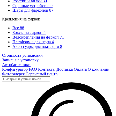
Розетки и вилки
30
Сцепные устройства
9
Шары для фаркопов
87
Крепления на фаркоп
Все
88
Боксы на фаркоп
5
Велокрепления на фаркоп
71
Платформы для груза
4
Аксессуары для платформ
8
Стоимость устакновки
Запись на установку
Автобагажники
Конфигуратор
FAQ
Контакты
Доставка
Оплата
О компании
Фотогалерея
Сервисный центр