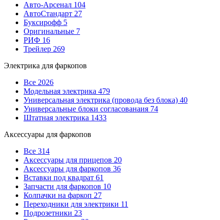
Авто-Арсенал
104
АвтоСтандарт
27
Буксирофф
5
Оригинальные
7
РИФ
16
Трейлер
269
Электрика для фаркопов
Все
2026
Модельная электрика
479
Универсальная электрика (провода без блока)
40
Универсальные блоки согласованаия
74
Штатная электрика
1433
Аксессуары для фаркопов
Все
314
Аксессуары для прицепов
20
Аксессуары для фаркопов
36
Вставки под квадрат
61
Запчасти для фаркопов
10
Колпачки на фаркоп
27
Переходники для электрики
11
Подрозетники
23