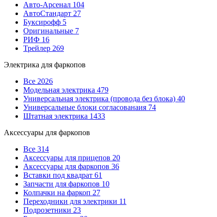
Авто-Арсенал
104
АвтоСтандарт
27
Буксирофф
5
Оригинальные
7
РИФ
16
Трейлер
269
Электрика для фаркопов
Все
2026
Модельная электрика
479
Универсальная электрика (провода без блока)
40
Универсальные блоки согласованаия
74
Штатная электрика
1433
Аксессуары для фаркопов
Все
314
Аксессуары для прицепов
20
Аксессуары для фаркопов
36
Вставки под квадрат
61
Запчасти для фаркопов
10
Колпачки на фаркоп
27
Переходники для электрики
11
Подрозетники
23