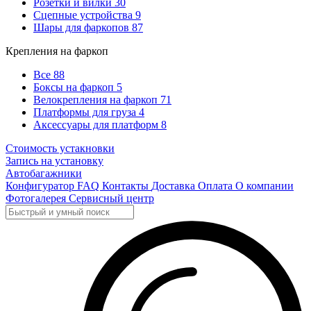
Розетки и вилки
30
Сцепные устройства
9
Шары для фаркопов
87
Крепления на фаркоп
Все
88
Боксы на фаркоп
5
Велокрепления на фаркоп
71
Платформы для груза
4
Аксессуары для платформ
8
Стоимость устакновки
Запись на установку
Автобагажники
Конфигуратор
FAQ
Контакты
Доставка
Оплата
О компании
Фотогалерея
Сервисный центр