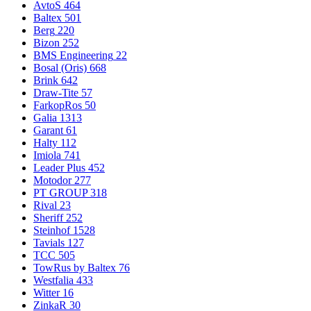
AvtoS
464
Baltex
501
Berg
220
Bizon
252
BMS Engineering
22
Bosal (Oris)
668
Brink
642
Draw-Tite
57
FarkopRos
50
Galia
1313
Garant
61
Halty
112
Imiola
741
Leader Plus
452
Motodor
277
PT GROUP
318
Rival
23
Sheriff
252
Steinhof
1528
Tavials
127
TCC
505
TowRus by Baltex
76
Westfalia
433
Witter
16
ZinkaR
30