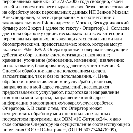
персональных данных» от 27.07.2006 года свободно, своей
волей и в своем интересе выражаю свое безусловное согласие
на обработку моих персональных данных ИП Зенков Михаил
Александрович, зарегистрированным в соответствии с
законодательством РФ по адресу: г. Москва, Бескудниковский
бульвар дом 2 корп 1 (далее по тексту - Оператор). 1. Согласие
дается на обработку одной, нескольких или всех категорий
персональных данных, не являющихся специальными или
биометрическими, предоставляемых мною, которые могут
включать: %fields% 2. Оператор может совершать следующие
действия: сбор; запись; систематизация; накопление;
хранение; уточнение (обновление, изменение); извлечение;
использование; блокирование; удаление; уничтожение. 3.
Способы обработки: как с использованием средств
автоматизации, так и без их использования. 4. Цель
обработки: предоставление мне услуг/работ, включая,
направление в мой адрес уведомлений, касающихся
предоставляемых услуг/работ, подготовка и направление
ответов на мои запросы, направление в мой адрес
информации о мероприятиях/товарах/услугах/работах
Оператора. 5. В связи с тем, что Оператор может
осуществлять обработку моих персональных данных
посредством программы для ЭВМ «1С-Битрикс24», я даю
свое согласие Оператору на осуществление соответствующего
поручения ООО «1С-Битрикс», (ОГРН 5077746476209),