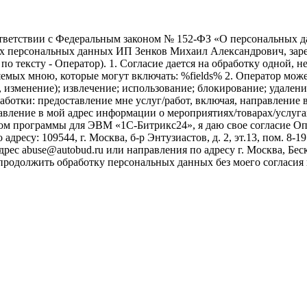
ветствии с Федеральным законом № 152-ФЗ «О персональных дан
оих персональных данных ИП Зенков Михаил Александрович, зар
е по тексту - Оператор). 1. Согласие дается на обработку одной,
ых мною, которые могут включать: %fields% 2. Оператор может
, изменение); извлечение; использование; блокирование; удален
бработки: предоставление мне услуг/работ, включая, направлени
авление в мой адрес информации о мероприятиях/товарах/услугах
ом программы для ЭВМ «1С-Битрикс24», я даю свое согласие О
ресу: 109544, г. Москва, б-р Энтузиастов, д. 2, эт.13, пом. 8-1
ес abuse@autobud.ru или направления по адресу г. Москва, Беск
 продолжить обработку персональных данных без моего согласи