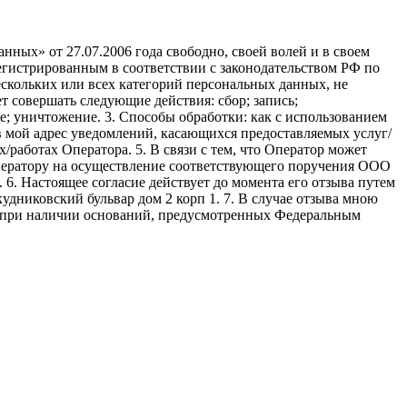
ных» от 27.07.2006 года свободно, своей волей и в своем
егистрированным в соответствии с законодательством РФ по
 нескольких или всех категорий персональных данных, не
 совершать следующие действия: сбор; запись;
ие; уничтожение. 3. Способы обработки: как с использованием
е в мой адрес уведомлений, касающихся предоставляемых услуг/
/работах Оператора. 5. В связи с тем, что Оператор может
ператору на осуществление соответствующего поручения ООО
9. 6. Настоящее согласие действует до момента его отзыва путем
удниковский бульвар дом 2 корп 1. 7. В случае отзыва мною
я при наличии оснований, предусмотренных Федеральным