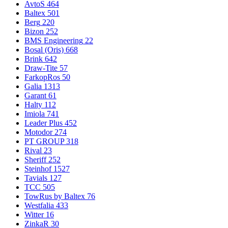
AvtoS
464
Baltex
501
Berg
220
Bizon
252
BMS Engineering
22
Bosal (Oris)
668
Brink
642
Draw-Tite
57
FarkopRos
50
Galia
1313
Garant
61
Halty
112
Imiola
741
Leader Plus
452
Motodor
274
PT GROUP
318
Rival
23
Sheriff
252
Steinhof
1527
Tavials
127
TCC
505
TowRus by Baltex
76
Westfalia
433
Witter
16
ZinkaR
30