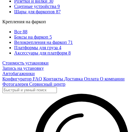
Розетки и вилки
30
Сцепные устройства
9
Шары для фаркопов
87
Крепления на фаркоп
Все
88
Боксы на фаркоп
5
Велокрепления на фаркоп
71
Платформы для груза
4
Аксессуары для платформ
8
Стоимость устакновки
Запись на установку
Автобагажники
Конфигуратор
FAQ
Контакты
Доставка
Оплата
О компании
Фотогалерея
Сервисный центр