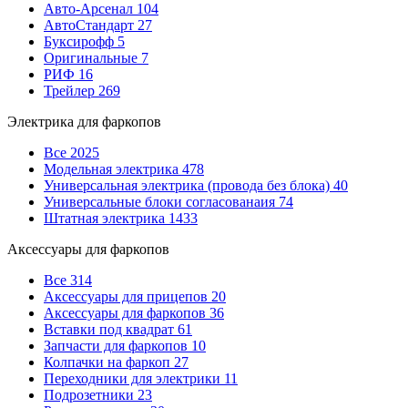
Авто-Арсенал
104
АвтоСтандарт
27
Буксирофф
5
Оригинальные
7
РИФ
16
Трейлер
269
Электрика для фаркопов
Все
2025
Модельная электрика
478
Универсальная электрика (провода без блока)
40
Универсальные блоки согласованаия
74
Штатная электрика
1433
Аксессуары для фаркопов
Все
314
Аксессуары для прицепов
20
Аксессуары для фаркопов
36
Вставки под квадрат
61
Запчасти для фаркопов
10
Колпачки на фаркоп
27
Переходники для электрики
11
Подрозетники
23