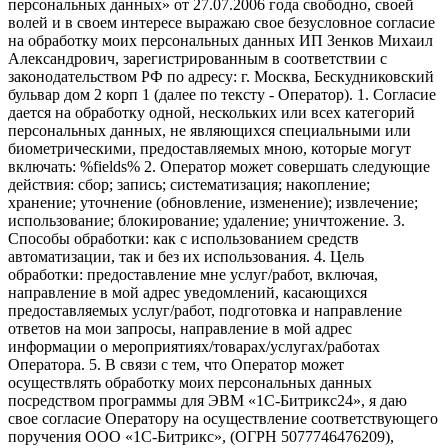
персональных данных» от 27.07.2006 года свободно, своей
волей и в своем интересе выражаю свое безусловное согласие
на обработку моих персональных данных ИП Зенков Михаил
Александрович, зарегистрированным в соответствии с
законодательством РФ по адресу: г. Москва, Бескудниковский
бульвар дом 2 корп 1 (далее по тексту - Оператор). 1. Согласие
дается на обработку одной, нескольких или всех категорий
персональных данных, не являющихся специальными или
биометрическими, предоставляемых мною, которые могут
включать: %fields% 2. Оператор может совершать следующие
действия: сбор; запись; систематизация; накопление;
хранение; уточнение (обновление, изменение); извлечение;
использование; блокирование; удаление; уничтожение. 3.
Способы обработки: как с использованием средств
автоматизации, так и без их использования. 4. Цель
обработки: предоставление мне услуг/работ, включая,
направление в мой адрес уведомлений, касающихся
предоставляемых услуг/работ, подготовка и направление
ответов на мои запросы, направление в мой адрес
информации о мероприятиях/товарах/услугах/работах
Оператора. 5. В связи с тем, что Оператор может
осуществлять обработку моих персональных данных
посредством программы для ЭВМ «1С-Битрикс24», я даю
свое согласие Оператору на осуществление соответствующего
поручения ООО «1С-Битрикс», (ОГРН 5077746476209),