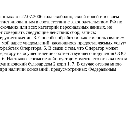
ных» от 27.07.2006 года свободно, своей волей и в своем
егистрированным в соответствии с законодательством РФ по
 нескольких или всех категорий персональных данных, не
 совершать следующие действия: сбор; запись;
ие; уничтожение. 3. Способы обработки: как с использованием
е в мой адрес уведомлений, касающихся предоставляемых услуг/
/работах Оператора. 5. В связи с тем, что Оператор может
ператору на осуществление соответствующего поручения ООО
9. 6. Настоящее согласие действует до момента его отзыва путем
удниковский бульвар дом 2 корп 1. 7. В случае отзыва мною
я при наличии оснований, предусмотренных Федеральным