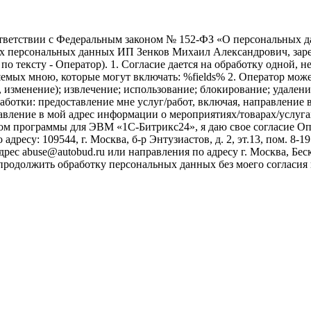
ветствии с Федеральным законом № 152-ФЗ «О персональных дан
оих персональных данных ИП Зенков Михаил Александрович, зар
е по тексту - Оператор). 1. Согласие дается на обработку одной,
ых мною, которые могут включать: %fields% 2. Оператор может
, изменение); извлечение; использование; блокирование; удален
бработки: предоставление мне услуг/работ, включая, направлени
авление в мой адрес информации о мероприятиях/товарах/услугах
ом программы для ЭВМ «1С-Битрикс24», я даю свое согласие О
ресу: 109544, г. Москва, б-р Энтузиастов, д. 2, эт.13, пом. 8-1
ес abuse@autobud.ru или направления по адресу г. Москва, Беск
 продолжить обработку персональных данных без моего согласи