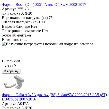
Фаркоп Bosal (Oris) 3551-A для Q5 SUV 2008-2017
Артикул
3551-A
Тип крюка
A (F20)
Вертикальная нагрузка (кг)
75
Тяговая нагрузка (кг)
1500
Вырез в бампере
Нет
Электрика в комплекте
Нет
Условия монтажа
Возможно по...
В наличии
15 830 ₽
В корзину
Фаркоп Galia A047A для A4 (B8) Sedan/SW 2008-2015 / A5 (8T)
LB/Coupe 2007-2016
Артикул
A047A
Тип крюка
A (F20)