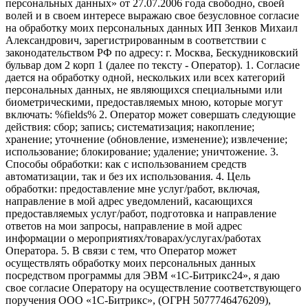
персональных данных» от 27.07.2006 года свободно, своей
волей и в своем интересе выражаю свое безусловное согласие
на обработку моих персональных данных ИП Зенков Михаил
Александрович, зарегистрированным в соответствии с
законодательством РФ по адресу: г. Москва, Бескудниковский
бульвар дом 2 корп 1 (далее по тексту - Оператор). 1. Согласие
дается на обработку одной, нескольких или всех категорий
персональных данных, не являющихся специальными или
биометрическими, предоставляемых мною, которые могут
включать: %fields% 2. Оператор может совершать следующие
действия: сбор; запись; систематизация; накопление;
хранение; уточнение (обновление, изменение); извлечение;
использование; блокирование; удаление; уничтожение. 3.
Способы обработки: как с использованием средств
автоматизации, так и без их использования. 4. Цель
обработки: предоставление мне услуг/работ, включая,
направление в мой адрес уведомлений, касающихся
предоставляемых услуг/работ, подготовка и направление
ответов на мои запросы, направление в мой адрес
информации о мероприятиях/товарах/услугах/работах
Оператора. 5. В связи с тем, что Оператор может
осуществлять обработку моих персональных данных
посредством программы для ЭВМ «1С-Битрикс24», я даю
свое согласие Оператору на осуществление соответствующего
поручения ООО «1С-Битрикс», (ОГРН 5077746476209),