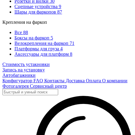
Розетки и вилки
30
Сцепные устройства
9
Шары для фаркопов
87
Крепления на фаркоп
Все
88
Боксы на фаркоп
5
Велокрепления на фаркоп
71
Платформы для груза
4
Аксессуары для платформ
8
Стоимость устакновки
Запись на установку
Автобагажники
Конфигуратор
FAQ
Контакты
Доставка
Оплата
О компании
Фотогалерея
Сервисный центр