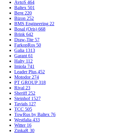
AvtoS
464
Baltex
501
Berg
220
Bizon
252
BMS Engineering
22
Bosal (Oris)
668
Brink
642
Draw-Tite
57
FarkopRos
50
Galia
1313
Garant
61
Halty
112
Imiola
741
Leader Plus
452
Motodor
274
PT GROUP
318
Rival
23
Sheriff
252
Steinhof
1527
Tavials
127
TCC
505
TowRus by Baltex
76
Westfalia
433
Witter
16
ZinkaR
30