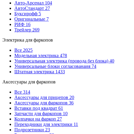
Авто-Арсенал
104
АвтоСтандарт
27
Буксирофф
5
Оригинальные
7
РИФ
16
Трейлер
269
Электрика для фаркопов
Все
2025
Модельная электрика
478
Универсальная электрика (провода без блока)
40
Универсальные блоки согласованаия
74
Штатная электрика
1433
Аксессуары для фаркопов
Все
314
Аксессуары для прицепов
20
Аксессуары для фаркопов
36
Вставки под квадрат
61
Запчасти для фаркопов
10
Колпачки на фаркоп
27
Переходники для электрики
11
Подрозетники
23