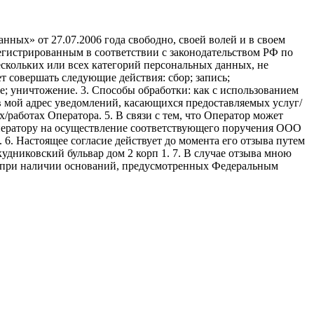
ных» от 27.07.2006 года свободно, своей волей и в своем
егистрированным в соответствии с законодательством РФ по
 нескольких или всех категорий персональных данных, не
 совершать следующие действия: сбор; запись;
ие; уничтожение. 3. Способы обработки: как с использованием
е в мой адрес уведомлений, касающихся предоставляемых услуг/
/работах Оператора. 5. В связи с тем, что Оператор может
ператору на осуществление соответствующего поручения ООО
9. 6. Настоящее согласие действует до момента его отзыва путем
удниковский бульвар дом 2 корп 1. 7. В случае отзыва мною
я при наличии оснований, предусмотренных Федеральным