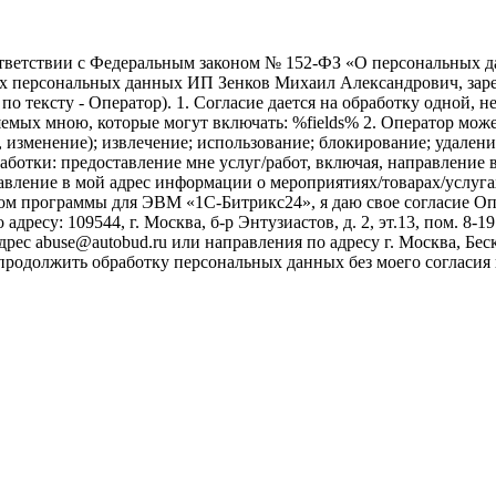
ветствии с Федеральным законом № 152-ФЗ «О персональных дан
оих персональных данных ИП Зенков Михаил Александрович, зар
е по тексту - Оператор). 1. Согласие дается на обработку одной,
ых мною, которые могут включать: %fields% 2. Оператор может
, изменение); извлечение; использование; блокирование; удален
бработки: предоставление мне услуг/работ, включая, направлени
авление в мой адрес информации о мероприятиях/товарах/услугах
ом программы для ЭВМ «1С-Битрикс24», я даю свое согласие О
ресу: 109544, г. Москва, б-р Энтузиастов, д. 2, эт.13, пом. 8-1
ес abuse@autobud.ru или направления по адресу г. Москва, Беск
 продолжить обработку персональных данных без моего согласи