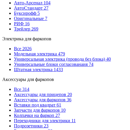
Авто-Арсенал
104
АвтоСтандарт
27
Буксирофф
5
Оригинальные
7
РИФ
16
Трейлер
269
Электрика для фаркопов
Все
2026
Модельная электрика
479
Универсальная электрика (провода без блока)
40
Универсальные блоки согласованаия
74
Штатная электрика
1433
Аксессуары для фаркопов
Все
314
Аксессуары для прицепов
20
Аксессуары для фаркопов
36
Вставки под квадрат
61
Запчасти для фаркопов
10
Колпачки на фаркоп
27
Переходники для электрики
11
Подрозетники
23