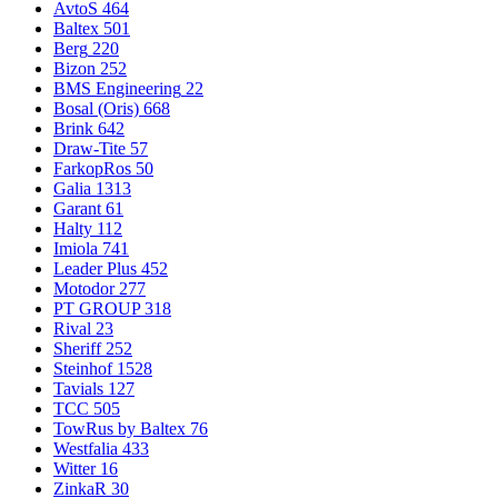
AvtoS
464
Baltex
501
Berg
220
Bizon
252
BMS Engineering
22
Bosal (Oris)
668
Brink
642
Draw-Tite
57
FarkopRos
50
Galia
1313
Garant
61
Halty
112
Imiola
741
Leader Plus
452
Motodor
277
PT GROUP
318
Rival
23
Sheriff
252
Steinhof
1528
Tavials
127
TCC
505
TowRus by Baltex
76
Westfalia
433
Witter
16
ZinkaR
30