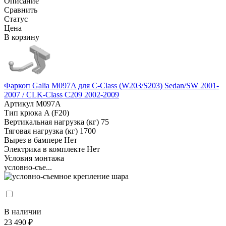
Описание
Сравнить
Статус
Цена
В корзину
Фаркоп Galia M097A для C-Class (W203/S203) Sedan/SW 2001-
2007 / CLK-Class C209 2002-2009
Артикул
M097A
Тип крюка
A (F20)
Вертикальная нагрузка (кг)
75
Тяговая нагрузка (кг)
1700
Вырез в бампере
Нет
Электрика в комплекте
Нет
Условия монтажа
условно-съе...
В наличии
23 490 ₽