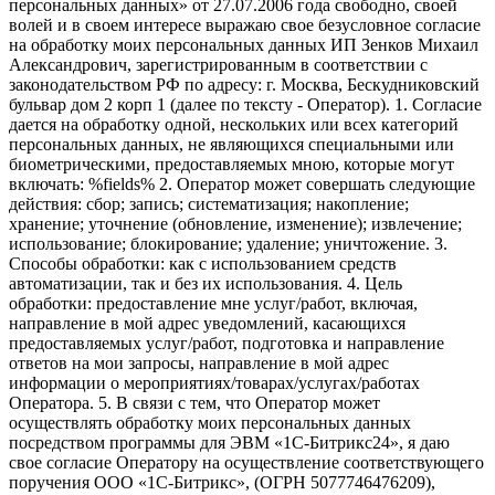
персональных данных» от 27.07.2006 года свободно, своей
волей и в своем интересе выражаю свое безусловное согласие
на обработку моих персональных данных ИП Зенков Михаил
Александрович, зарегистрированным в соответствии с
законодательством РФ по адресу: г. Москва, Бескудниковский
бульвар дом 2 корп 1 (далее по тексту - Оператор). 1. Согласие
дается на обработку одной, нескольких или всех категорий
персональных данных, не являющихся специальными или
биометрическими, предоставляемых мною, которые могут
включать: %fields% 2. Оператор может совершать следующие
действия: сбор; запись; систематизация; накопление;
хранение; уточнение (обновление, изменение); извлечение;
использование; блокирование; удаление; уничтожение. 3.
Способы обработки: как с использованием средств
автоматизации, так и без их использования. 4. Цель
обработки: предоставление мне услуг/работ, включая,
направление в мой адрес уведомлений, касающихся
предоставляемых услуг/работ, подготовка и направление
ответов на мои запросы, направление в мой адрес
информации о мероприятиях/товарах/услугах/работах
Оператора. 5. В связи с тем, что Оператор может
осуществлять обработку моих персональных данных
посредством программы для ЭВМ «1С-Битрикс24», я даю
свое согласие Оператору на осуществление соответствующего
поручения ООО «1С-Битрикс», (ОГРН 5077746476209),