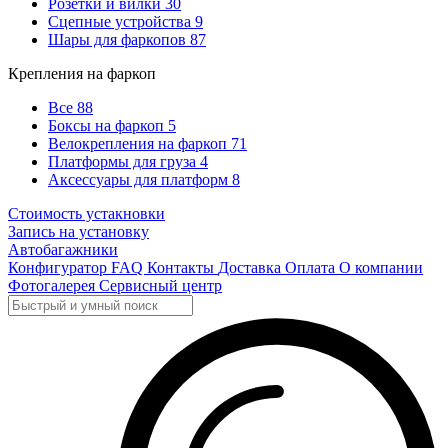
Розетки и вилки
30
Сцепные устройства
9
Шары для фаркопов
87
Крепления на фаркоп
Все
88
Боксы на фаркоп
5
Велокрепления на фаркоп
71
Платформы для груза
4
Аксессуары для платформ
8
Стоимость устакновки
Запись на установку
Автобагажники
Конфигуратор
FAQ
Контакты
Доставка
Оплата
О компании
Фотогалерея
Сервисный центр