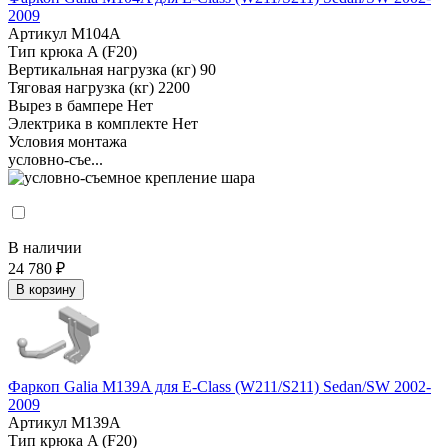
2009
Артикул
M104A
Тип крюка
A (F20)
Вертикальная нагрузка (кг)
90
Тяговая нагрузка (кг)
2200
Вырез в бампере
Нет
Электрика в комплекте
Нет
Условия монтажа
условно-съе...
В наличии
24 780 ₽
В корзину
Фаркоп Galia M139A для E-Class (W211/S211) Sedan/SW 2002-
2009
Артикул
M139A
Тип крюка
A (F20)