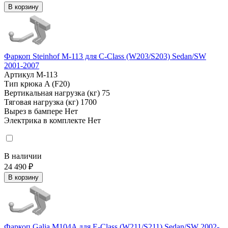
В корзину
Фаркоп Steinhof M-113 для C-Class (W203/S203) Sedan/SW
2001-2007
Артикул
M-113
Тип крюка
A (F20)
Вертикальная нагрузка (кг)
75
Тяговая нагрузка (кг)
1700
Вырез в бампере
Нет
Электрика в комплекте
Нет
В наличии
24 490 ₽
В корзину
Фаркоп Galia M104A для E-Class (W211/S211) Sedan/SW 2002-