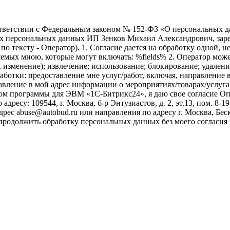
ветствии с Федеральным законом № 152-ФЗ «О персональных дан
оих персональных данных ИП Зенков Михаил Александрович, зар
е по тексту - Оператор). 1. Согласие дается на обработку одной,
ых мною, которые могут включать: %fields% 2. Оператор может
, изменение); извлечение; использование; блокирование; удален
бработки: предоставление мне услуг/работ, включая, направлени
авление в мой адрес информации о мероприятиях/товарах/услугах
ом программы для ЭВМ «1С-Битрикс24», я даю свое согласие О
ресу: 109544, г. Москва, б-р Энтузиастов, д. 2, эт.13, пом. 8-1
ес abuse@autobud.ru или направления по адресу г. Москва, Беск
 продолжить обработку персональных данных без моего согласи