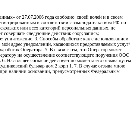
ных» от 27.07.2006 года свободно, своей волей и в своем
егистрированным в соответствии с законодательством РФ по
 нескольких или всех категорий персональных данных, не
 совершать следующие действия: сбор; запись;
ие; уничтожение. 3. Способы обработки: как с использованием
е в мой адрес уведомлений, касающихся предоставляемых услуг/
/работах Оператора. 5. В связи с тем, что Оператор может
ператору на осуществление соответствующего поручения ООО
9. 6. Настоящее согласие действует до момента его отзыва путем
удниковский бульвар дом 2 корп 1. 7. В случае отзыва мною
я при наличии оснований, предусмотренных Федеральным