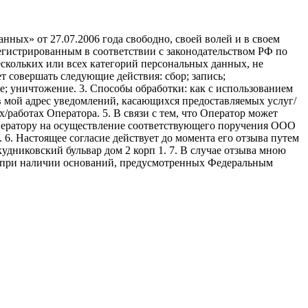
ных» от 27.07.2006 года свободно, своей волей и в своем
егистрированным в соответствии с законодательством РФ по
 нескольких или всех категорий персональных данных, не
 совершать следующие действия: сбор; запись;
ие; уничтожение. 3. Способы обработки: как с использованием
е в мой адрес уведомлений, касающихся предоставляемых услуг/
/работах Оператора. 5. В связи с тем, что Оператор может
ператору на осуществление соответствующего поручения ООО
9. 6. Настоящее согласие действует до момента его отзыва путем
удниковский бульвар дом 2 корп 1. 7. В случае отзыва мною
я при наличии оснований, предусмотренных Федеральным