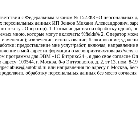
ветствии с Федеральным законом № 152-ФЗ «О персональных дан
оих персональных данных ИП Зенков Михаил Александрович, зар
е по тексту - Оператор). 1. Согласие дается на обработку одной,
ых мною, которые могут включать: %fields% 2. Оператор может
, изменение); извлечение; использование; блокирование; удален
бработки: предоставление мне услуг/работ, включая, направлени
авление в мой адрес информации о мероприятиях/товарах/услугах
ом программы для ЭВМ «1С-Битрикс24», я даю свое согласие О
ресу: 109544, г. Москва, б-р Энтузиастов, д. 2, эт.13, пом. 8-1
ес abuse@autobud.ru или направления по адресу г. Москва, Беск
 продолжить обработку персональных данных без моего согласи