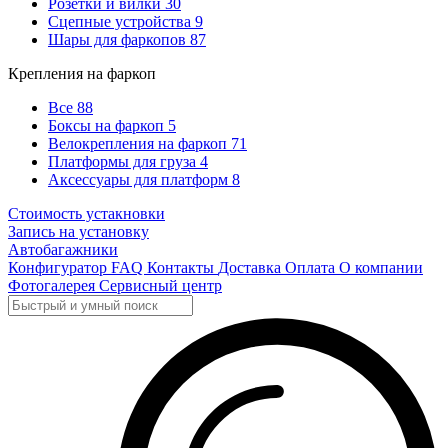
Розетки и вилки
30
Сцепные устройства
9
Шары для фаркопов
87
Крепления на фаркоп
Все
88
Боксы на фаркоп
5
Велокрепления на фаркоп
71
Платформы для груза
4
Аксессуары для платформ
8
Стоимость устакновки
Запись на установку
Автобагажники
Конфигуратор
FAQ
Контакты
Доставка
Оплата
О компании
Фотогалерея
Сервисный центр