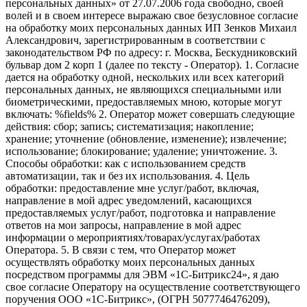
персональных данных» от 27.07.2006 года свободно, своей
волей и в своем интересе выражаю свое безусловное согласие
на обработку моих персональных данных ИП Зенков Михаил
Александрович, зарегистрированным в соответствии с
законодательством РФ по адресу: г. Москва, Бескудниковский
бульвар дом 2 корп 1 (далее по тексту - Оператор). 1. Согласие
дается на обработку одной, нескольких или всех категорий
персональных данных, не являющихся специальными или
биометрическими, предоставляемых мною, которые могут
включать: %fields% 2. Оператор может совершать следующие
действия: сбор; запись; систематизация; накопление;
хранение; уточнение (обновление, изменение); извлечение;
использование; блокирование; удаление; уничтожение. 3.
Способы обработки: как с использованием средств
автоматизации, так и без их использования. 4. Цель
обработки: предоставление мне услуг/работ, включая,
направление в мой адрес уведомлений, касающихся
предоставляемых услуг/работ, подготовка и направление
ответов на мои запросы, направление в мой адрес
информации о мероприятиях/товарах/услугах/работах
Оператора. 5. В связи с тем, что Оператор может
осуществлять обработку моих персональных данных
посредством программы для ЭВМ «1С-Битрикс24», я даю
свое согласие Оператору на осуществление соответствующего
поручения ООО «1С-Битрикс», (ОГРН 5077746476209),