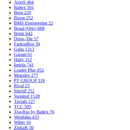
AvtoS
464
Baltex
501
Berg
220
Bizon
252
BMS Engineering
22
Bosal (Oris)
668
Brink
642
Draw-Tite
57
FarkopRos
50
Galia
1313
Garant
61
Halty
112
Imiola
741
Leader Plus
452
Motodor
277
PT GROUP
318
Rival
23
Sheriff
252
Steinhof
1528
Tavials
127
TCC
505
TowRus by Baltex
76
Westfalia
433
Witter
16
ZinkaR
30