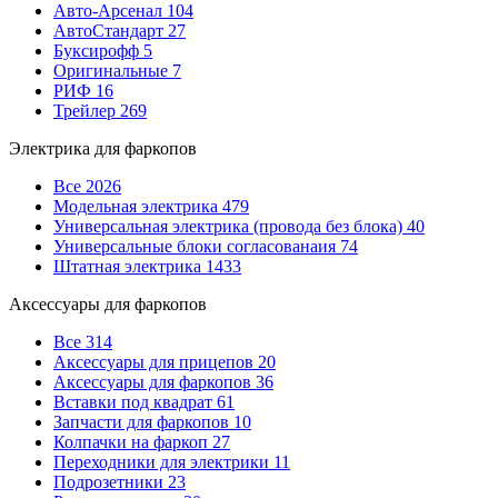
Авто-Арсенал
104
АвтоСтандарт
27
Буксирофф
5
Оригинальные
7
РИФ
16
Трейлер
269
Электрика для фаркопов
Все
2026
Модельная электрика
479
Универсальная электрика (провода без блока)
40
Универсальные блоки согласованаия
74
Штатная электрика
1433
Аксессуары для фаркопов
Все
314
Аксессуары для прицепов
20
Аксессуары для фаркопов
36
Вставки под квадрат
61
Запчасти для фаркопов
10
Колпачки на фаркоп
27
Переходники для электрики
11
Подрозетники
23