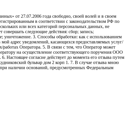
ных» от 27.07.2006 года свободно, своей волей и в своем
егистрированным в соответствии с законодательством РФ по
 нескольких или всех категорий персональных данных, не
 совершать следующие действия: сбор; запись;
ие; уничтожение. 3. Способы обработки: как с использованием
е в мой адрес уведомлений, касающихся предоставляемых услуг/
/работах Оператора. 5. В связи с тем, что Оператор может
ператору на осуществление соответствующего поручения ООО
9. 6. Настоящее согласие действует до момента его отзыва путем
удниковский бульвар дом 2 корп 1. 7. В случае отзыва мною
я при наличии оснований, предусмотренных Федеральным