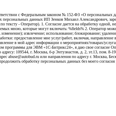
ветствии с Федеральным законом № 152-ФЗ «О персональных дан
оих персональных данных ИП Зенков Михаил Александрович, зар
е по тексту - Оператор). 1. Согласие дается на обработку одной,
ых мною, которые могут включать: %fields% 2. Оператор может
, изменение); извлечение; использование; блокирование; удален
бработки: предоставление мне услуг/работ, включая, направлени
авление в мой адрес информации о мероприятиях/товарах/услугах
ом программы для ЭВМ «1С-Битрикс24», я даю свое согласие О
ресу: 109544, г. Москва, б-р Энтузиастов, д. 2, эт.13, пом. 8-1
ес abuse@autobud.ru или направления по адресу г. Москва, Беск
 продолжить обработку персональных данных без моего согласи