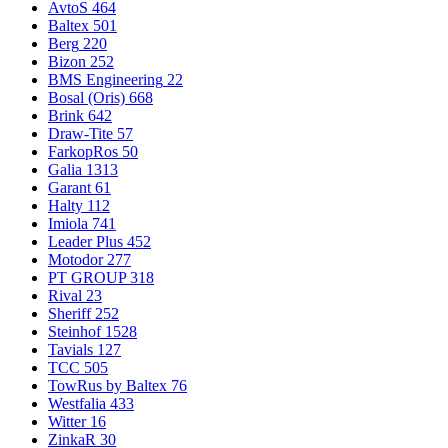
AvtoS
464
Baltex
501
Berg
220
Bizon
252
BMS Engineering
22
Bosal (Oris)
668
Brink
642
Draw-Tite
57
FarkopRos
50
Galia
1313
Garant
61
Halty
112
Imiola
741
Leader Plus
452
Motodor
277
PT GROUP
318
Rival
23
Sheriff
252
Steinhof
1528
Tavials
127
TCC
505
TowRus by Baltex
76
Westfalia
433
Witter
16
ZinkaR
30