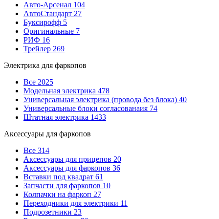
Авто-Арсенал
104
АвтоСтандарт
27
Буксирофф
5
Оригинальные
7
РИФ
16
Трейлер
269
Электрика для фаркопов
Все
2025
Модельная электрика
478
Универсальная электрика (провода без блока)
40
Универсальные блоки согласованаия
74
Штатная электрика
1433
Аксессуары для фаркопов
Все
314
Аксессуары для прицепов
20
Аксессуары для фаркопов
36
Вставки под квадрат
61
Запчасти для фаркопов
10
Колпачки на фаркоп
27
Переходники для электрики
11
Подрозетники
23