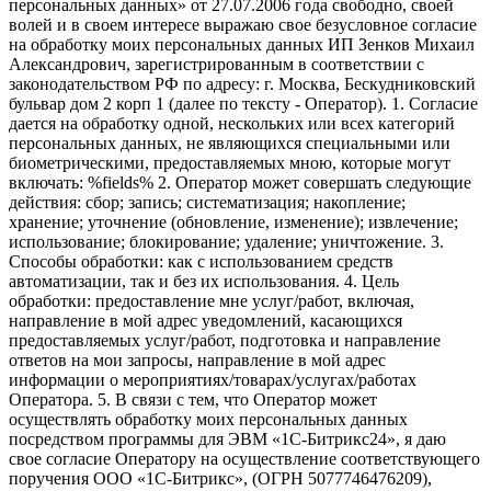
персональных данных» от 27.07.2006 года свободно, своей
волей и в своем интересе выражаю свое безусловное согласие
на обработку моих персональных данных ИП Зенков Михаил
Александрович, зарегистрированным в соответствии с
законодательством РФ по адресу: г. Москва, Бескудниковский
бульвар дом 2 корп 1 (далее по тексту - Оператор). 1. Согласие
дается на обработку одной, нескольких или всех категорий
персональных данных, не являющихся специальными или
биометрическими, предоставляемых мною, которые могут
включать: %fields% 2. Оператор может совершать следующие
действия: сбор; запись; систематизация; накопление;
хранение; уточнение (обновление, изменение); извлечение;
использование; блокирование; удаление; уничтожение. 3.
Способы обработки: как с использованием средств
автоматизации, так и без их использования. 4. Цель
обработки: предоставление мне услуг/работ, включая,
направление в мой адрес уведомлений, касающихся
предоставляемых услуг/работ, подготовка и направление
ответов на мои запросы, направление в мой адрес
информации о мероприятиях/товарах/услугах/работах
Оператора. 5. В связи с тем, что Оператор может
осуществлять обработку моих персональных данных
посредством программы для ЭВМ «1С-Битрикс24», я даю
свое согласие Оператору на осуществление соответствующего
поручения ООО «1С-Битрикс», (ОГРН 5077746476209),