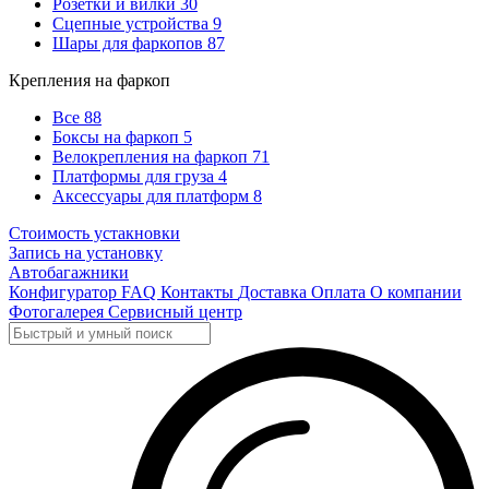
Розетки и вилки
30
Сцепные устройства
9
Шары для фаркопов
87
Крепления на фаркоп
Все
88
Боксы на фаркоп
5
Велокрепления на фаркоп
71
Платформы для груза
4
Аксессуары для платформ
8
Стоимость устакновки
Запись на установку
Автобагажники
Конфигуратор
FAQ
Контакты
Доставка
Оплата
О компании
Фотогалерея
Сервисный центр