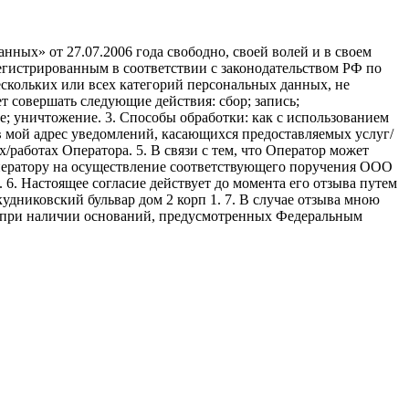
ных» от 27.07.2006 года свободно, своей волей и в своем
егистрированным в соответствии с законодательством РФ по
 нескольких или всех категорий персональных данных, не
 совершать следующие действия: сбор; запись;
ие; уничтожение. 3. Способы обработки: как с использованием
е в мой адрес уведомлений, касающихся предоставляемых услуг/
/работах Оператора. 5. В связи с тем, что Оператор может
ператору на осуществление соответствующего поручения ООО
9. 6. Настоящее согласие действует до момента его отзыва путем
удниковский бульвар дом 2 корп 1. 7. В случае отзыва мною
я при наличии оснований, предусмотренных Федеральным