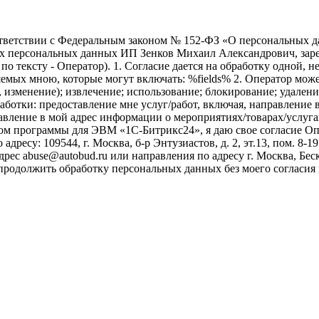
ветствии с Федеральным законом № 152-ФЗ «О персональных дан
оих персональных данных ИП Зенков Михаил Александрович, зар
е по тексту - Оператор). 1. Согласие дается на обработку одной,
ых мною, которые могут включать: %fields% 2. Оператор может
, изменение); извлечение; использование; блокирование; удален
бработки: предоставление мне услуг/работ, включая, направлени
авление в мой адрес информации о мероприятиях/товарах/услугах
ом программы для ЭВМ «1С-Битрикс24», я даю свое согласие О
ресу: 109544, г. Москва, б-р Энтузиастов, д. 2, эт.13, пом. 8-1
ес abuse@autobud.ru или направления по адресу г. Москва, Беск
 продолжить обработку персональных данных без моего согласи