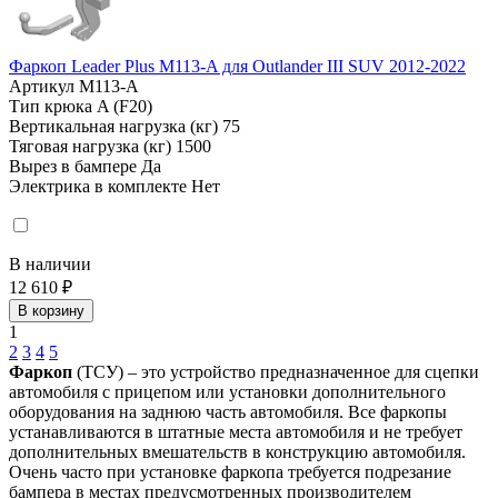
Фаркоп Leader Plus M113-A для Outlander III SUV 2012-2022
Артикул
M113-A
Тип крюка
A (F20)
Вертикальная нагрузка (кг)
75
Тяговая нагрузка (кг)
1500
Вырез в бампере
Да
Электрика в комплекте
Нет
В наличии
12 610 ₽
В корзину
1
2
3
4
5
Фаркоп
(ТСУ) – это устройство предназначенное для сцепки
автомобиля с прицепом или установки дополнительного
оборудования на заднюю часть автомобиля. Все фаркопы
устанавливаются в штатные места автомобиля и не требует
дополнительных вмешательств в конструкцию автомобиля.
Очень часто при установке фаркопа требуется подрезание
бампера в местах предусмотренных производителем