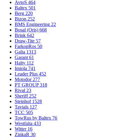
AvtoS
464
Baltex
501
Berg
220
Bizon
252
BMS Engineering
22
Bosal (Oris)
668
Brink
642
Draw-Tite
57
FarkopRos
50
Galia
1313
Garant
61
Halty
112
Imiola
741
Leader Plus
452
Motodor
277
PT GROUP
318
Rival
23
Sheriff
252
Steinhof
1528
Tavials
127
TCC
505
TowRus by Baltex
76
Westfalia
433
Witter
16
ZinkaR
30