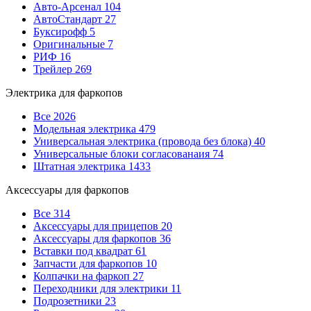
Авто-Арсенал
104
АвтоСтандарт
27
Буксирофф
5
Оригинальные
7
РИФ
16
Трейлер
269
Электрика для фаркопов
Все
2026
Модельная электрика
479
Универсальная электрика (провода без блока)
40
Универсальные блоки согласованаия
74
Штатная электрика
1433
Аксессуары для фаркопов
Все
314
Аксессуары для прицепов
20
Аксессуары для фаркопов
36
Вставки под квадрат
61
Запчасти для фаркопов
10
Колпачки на фаркоп
27
Переходники для электрики
11
Подрозетники
23