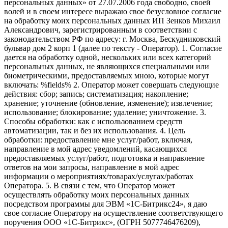
персональных данных» от 27.07.2006 года свободно, своей
волей и в своем интересе выражаю свое безусловное согласие
на обработку моих персональных данных ИП Зенков Михаил
Александрович, зарегистрированным в соответствии с
законодательством РФ по адресу: г. Москва, Бескудниковский
бульвар дом 2 корп 1 (далее по тексту - Оператор). 1. Согласие
дается на обработку одной, нескольких или всех категорий
персональных данных, не являющихся специальными или
биометрическими, предоставляемых мною, которые могут
включать: %fields% 2. Оператор может совершать следующие
действия: сбор; запись; систематизация; накопление;
хранение; уточнение (обновление, изменение); извлечение;
использование; блокирование; удаление; уничтожение. 3.
Способы обработки: как с использованием средств
автоматизации, так и без их использования. 4. Цель
обработки: предоставление мне услуг/работ, включая,
направление в мой адрес уведомлений, касающихся
предоставляемых услуг/работ, подготовка и направление
ответов на мои запросы, направление в мой адрес
информации о мероприятиях/товарах/услугах/работах
Оператора. 5. В связи с тем, что Оператор может
осуществлять обработку моих персональных данных
посредством программы для ЭВМ «1С-Битрикс24», я даю
свое согласие Оператору на осуществление соответствующего
поручения ООО «1С-Битрикс», (ОГРН 5077746476209),