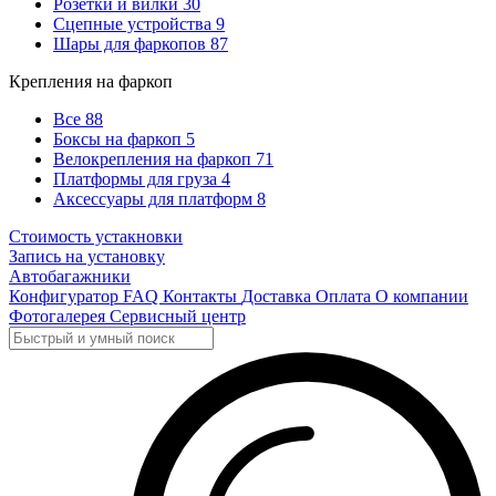
Розетки и вилки
30
Сцепные устройства
9
Шары для фаркопов
87
Крепления на фаркоп
Все
88
Боксы на фаркоп
5
Велокрепления на фаркоп
71
Платформы для груза
4
Аксессуары для платформ
8
Стоимость устакновки
Запись на установку
Автобагажники
Конфигуратор
FAQ
Контакты
Доставка
Оплата
О компании
Фотогалерея
Сервисный центр