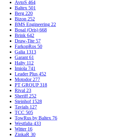
AvtoS
464
Baltex
501
Berg
220
Bizon
252
BMS Engineering
22
Bosal (Oris)
668
Brink
642
Draw-Tite
57
FarkopRos
50
Galia
1313
Garant
61
Halty
112
Imiola
741
Leader Plus
452
Motodor
277
PT GROUP
318
Rival
23
Sheriff
252
Steinhof
1528
Tavials
127
TCC
505
TowRus by Baltex
76
Westfalia
433
Witter
16
ZinkaR
30