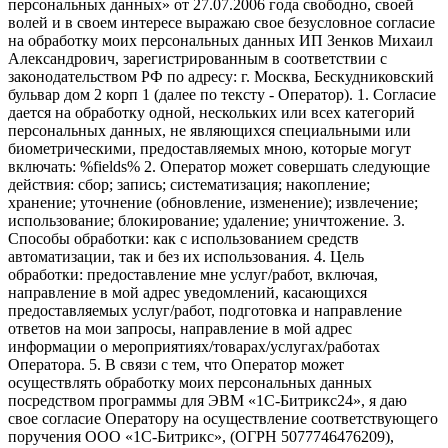
персональных данных» от 27.07.2006 года свободно, своей
волей и в своем интересе выражаю свое безусловное согласие
на обработку моих персональных данных ИП Зенков Михаил
Александрович, зарегистрированным в соответствии с
законодательством РФ по адресу: г. Москва, Бескудниковский
бульвар дом 2 корп 1 (далее по тексту - Оператор). 1. Согласие
дается на обработку одной, нескольких или всех категорий
персональных данных, не являющихся специальными или
биометрическими, предоставляемых мною, которые могут
включать: %fields% 2. Оператор может совершать следующие
действия: сбор; запись; систематизация; накопление;
хранение; уточнение (обновление, изменение); извлечение;
использование; блокирование; удаление; уничтожение. 3.
Способы обработки: как с использованием средств
автоматизации, так и без их использования. 4. Цель
обработки: предоставление мне услуг/работ, включая,
направление в мой адрес уведомлений, касающихся
предоставляемых услуг/работ, подготовка и направление
ответов на мои запросы, направление в мой адрес
информации о мероприятиях/товарах/услугах/работах
Оператора. 5. В связи с тем, что Оператор может
осуществлять обработку моих персональных данных
посредством программы для ЭВМ «1С-Битрикс24», я даю
свое согласие Оператору на осуществление соответствующего
поручения ООО «1С-Битрикс», (ОГРН 5077746476209),