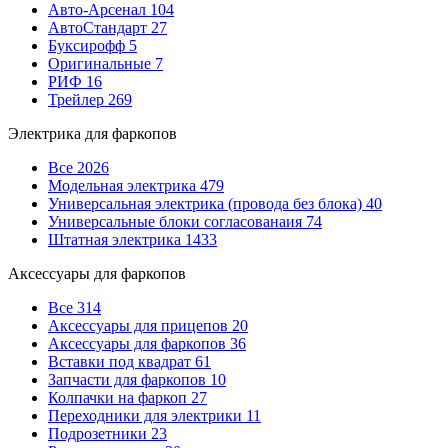
Авто-Арсенал
104
АвтоСтандарт
27
Буксирофф
5
Оригинальные
7
РИФ
16
Трейлер
269
Электрика для фаркопов
Все
2026
Модельная электрика
479
Универсальная электрика (провода без блока)
40
Универсальные блоки согласованаия
74
Штатная электрика
1433
Аксессуары для фаркопов
Все
314
Аксессуары для прицепов
20
Аксессуары для фаркопов
36
Вставки под квадрат
61
Запчасти для фаркопов
10
Колпачки на фаркоп
27
Переходники для электрики
11
Подрозетники
23