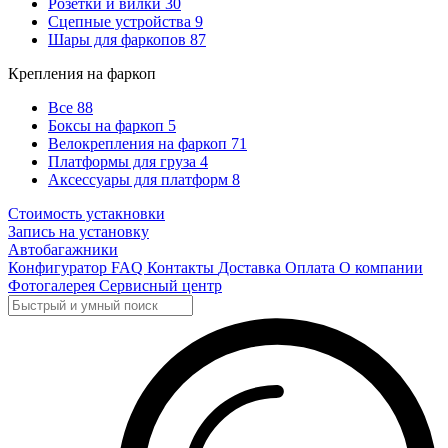
Розетки и вилки
30
Сцепные устройства
9
Шары для фаркопов
87
Крепления на фаркоп
Все
88
Боксы на фаркоп
5
Велокрепления на фаркоп
71
Платформы для груза
4
Аксессуары для платформ
8
Стоимость устакновки
Запись на установку
Автобагажники
Конфигуратор
FAQ
Контакты
Доставка
Оплата
О компании
Фотогалерея
Сервисный центр