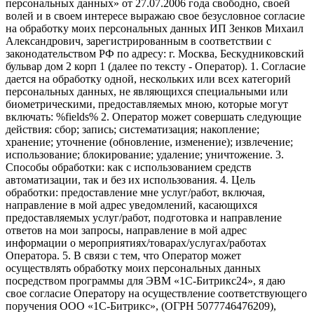
персональных данных» от 27.07.2006 года свободно, своей
волей и в своем интересе выражаю свое безусловное согласие
на обработку моих персональных данных ИП Зенков Михаил
Александрович, зарегистрированным в соответствии с
законодательством РФ по адресу: г. Москва, Бескудниковский
бульвар дом 2 корп 1 (далее по тексту - Оператор). 1. Согласие
дается на обработку одной, нескольких или всех категорий
персональных данных, не являющихся специальными или
биометрическими, предоставляемых мною, которые могут
включать: %fields% 2. Оператор может совершать следующие
действия: сбор; запись; систематизация; накопление;
хранение; уточнение (обновление, изменение); извлечение;
использование; блокирование; удаление; уничтожение. 3.
Способы обработки: как с использованием средств
автоматизации, так и без их использования. 4. Цель
обработки: предоставление мне услуг/работ, включая,
направление в мой адрес уведомлений, касающихся
предоставляемых услуг/работ, подготовка и направление
ответов на мои запросы, направление в мой адрес
информации о мероприятиях/товарах/услугах/работах
Оператора. 5. В связи с тем, что Оператор может
осуществлять обработку моих персональных данных
посредством программы для ЭВМ «1С-Битрикс24», я даю
свое согласие Оператору на осуществление соответствующего
поручения ООО «1С-Битрикс», (ОГРН 5077746476209),