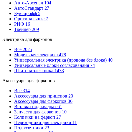
Авто-Арсенал
104
АвтоСтандарт
27
Буксирофф
5
Оригинальные
7
РИФ
16
Трейлер
269
Электрика для фаркопов
Все
2025
Модельная электрика
478
Универсальная электрика (провода без блока)
40
Универсальные блоки согласованаия
74
Штатная электрика
1433
Аксессуары для фаркопов
Все
314
Аксессуары для прицепов
20
Аксессуары для фаркопов
36
Вставки под квадрат
61
Запчасти для фаркопов
10
Колпачки на фаркоп
27
Переходники для электрики
11
Подрозетники
23