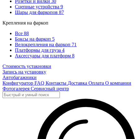
Розетки и вилки
30
Сцепные устройства
9
Шары для фаркопов
87
Крепления на фаркоп
Все
88
Боксы на фаркоп
5
Велокрепления на фаркоп
71
Платформы для груза
4
Аксессуары для платформ
8
Стоимость устакновки
Запись на установку
Автобагажники
Конфигуратор
FAQ
Контакты
Доставка
Оплата
О компании
Фотогалерея
Сервисный центр