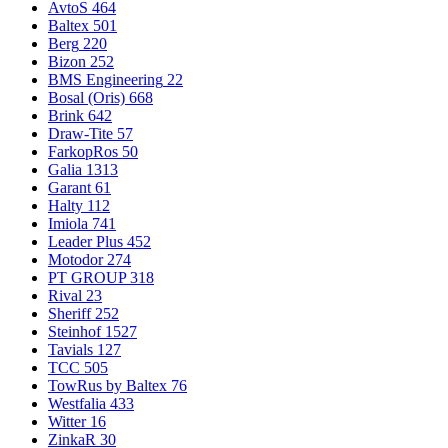
AvtoS
464
Baltex
501
Berg
220
Bizon
252
BMS Engineering
22
Bosal (Oris)
668
Brink
642
Draw-Tite
57
FarkopRos
50
Galia
1313
Garant
61
Halty
112
Imiola
741
Leader Plus
452
Motodor
274
PT GROUP
318
Rival
23
Sheriff
252
Steinhof
1527
Tavials
127
TCC
505
TowRus by Baltex
76
Westfalia
433
Witter
16
ZinkaR
30