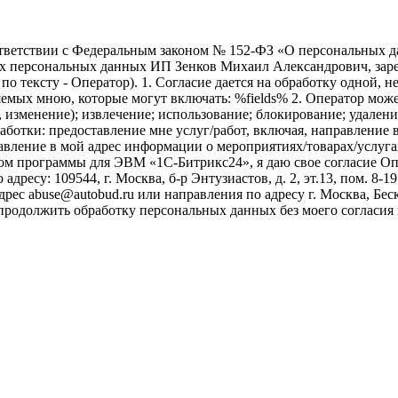
ветствии с Федеральным законом № 152-ФЗ «О персональных дан
оих персональных данных ИП Зенков Михаил Александрович, зар
е по тексту - Оператор). 1. Согласие дается на обработку одной,
ых мною, которые могут включать: %fields% 2. Оператор может
, изменение); извлечение; использование; блокирование; удален
бработки: предоставление мне услуг/работ, включая, направлени
авление в мой адрес информации о мероприятиях/товарах/услугах
ом программы для ЭВМ «1С-Битрикс24», я даю свое согласие О
ресу: 109544, г. Москва, б-р Энтузиастов, д. 2, эт.13, пом. 8-1
ес abuse@autobud.ru или направления по адресу г. Москва, Беск
 продолжить обработку персональных данных без моего согласи