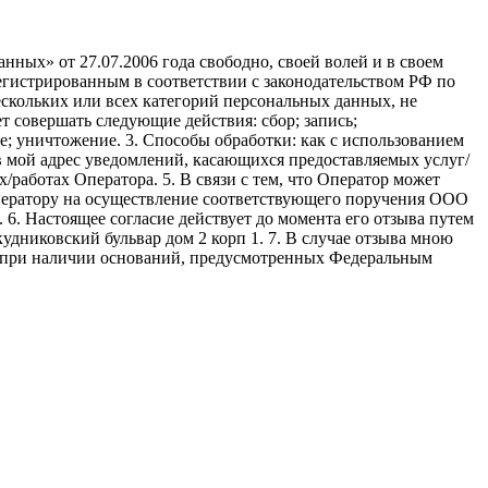
ных» от 27.07.2006 года свободно, своей волей и в своем
егистрированным в соответствии с законодательством РФ по
 нескольких или всех категорий персональных данных, не
 совершать следующие действия: сбор; запись;
ие; уничтожение. 3. Способы обработки: как с использованием
е в мой адрес уведомлений, касающихся предоставляемых услуг/
/работах Оператора. 5. В связи с тем, что Оператор может
ператору на осуществление соответствующего поручения ООО
9. 6. Настоящее согласие действует до момента его отзыва путем
удниковский бульвар дом 2 корп 1. 7. В случае отзыва мною
я при наличии оснований, предусмотренных Федеральным