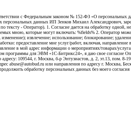
ветствии с Федеральным законом № 152-ФЗ «О персональных дан
оих персональных данных ИП Зенков Михаил Александрович, зар
е по тексту - Оператор). 1. Согласие дается на обработку одной,
ых мною, которые могут включать: %fields% 2. Оператор может
, изменение); извлечение; использование; блокирование; удален
бработки: предоставление мне услуг/работ, включая, направлени
авление в мой адрес информации о мероприятиях/товарах/услугах
ом программы для ЭВМ «1С-Битрикс24», я даю свое согласие О
ресу: 109544, г. Москва, б-р Энтузиастов, д. 2, эт.13, пом. 8-1
ес abuse@autobud.ru или направления по адресу г. Москва, Беск
 продолжить обработку персональных данных без моего согласи