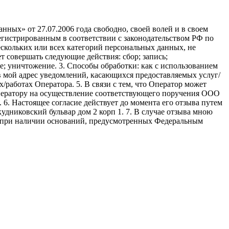
ных» от 27.07.2006 года свободно, своей волей и в своем
егистрированным в соответствии с законодательством РФ по
 нескольких или всех категорий персональных данных, не
 совершать следующие действия: сбор; запись;
ие; уничтожение. 3. Способы обработки: как с использованием
е в мой адрес уведомлений, касающихся предоставляемых услуг/
/работах Оператора. 5. В связи с тем, что Оператор может
ператору на осуществление соответствующего поручения ООО
9. 6. Настоящее согласие действует до момента его отзыва путем
удниковский бульвар дом 2 корп 1. 7. В случае отзыва мною
я при наличии оснований, предусмотренных Федеральным