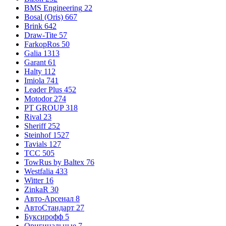
BMS Engineering
22
Bosal (Oris)
667
Brink
642
Draw-Tite
57
FarkopRos
50
Galia
1313
Garant
61
Halty
112
Imiola
741
Leader Plus
452
Motodor
274
PT GROUP
318
Rival
23
Sheriff
252
Steinhof
1527
Tavials
127
TCC
505
TowRus by Baltex
76
Westfalia
433
Witter
16
ZinkaR
30
Авто-Арсенал
8
АвтоСтандарт
27
Буксирофф
5
Оригинальные
7