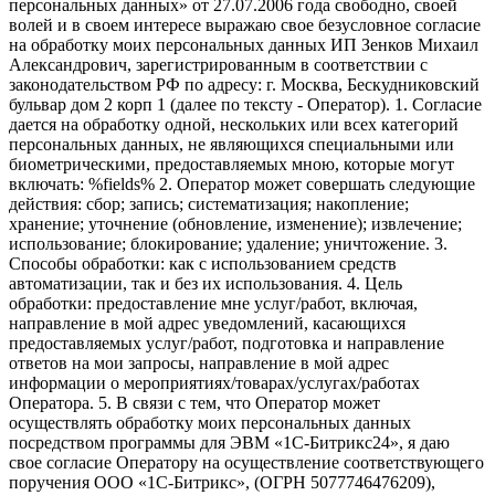
персональных данных» от 27.07.2006 года свободно, своей
волей и в своем интересе выражаю свое безусловное согласие
на обработку моих персональных данных ИП Зенков Михаил
Александрович, зарегистрированным в соответствии с
законодательством РФ по адресу: г. Москва, Бескудниковский
бульвар дом 2 корп 1 (далее по тексту - Оператор). 1. Согласие
дается на обработку одной, нескольких или всех категорий
персональных данных, не являющихся специальными или
биометрическими, предоставляемых мною, которые могут
включать: %fields% 2. Оператор может совершать следующие
действия: сбор; запись; систематизация; накопление;
хранение; уточнение (обновление, изменение); извлечение;
использование; блокирование; удаление; уничтожение. 3.
Способы обработки: как с использованием средств
автоматизации, так и без их использования. 4. Цель
обработки: предоставление мне услуг/работ, включая,
направление в мой адрес уведомлений, касающихся
предоставляемых услуг/работ, подготовка и направление
ответов на мои запросы, направление в мой адрес
информации о мероприятиях/товарах/услугах/работах
Оператора. 5. В связи с тем, что Оператор может
осуществлять обработку моих персональных данных
посредством программы для ЭВМ «1С-Битрикс24», я даю
свое согласие Оператору на осуществление соответствующего
поручения ООО «1С-Битрикс», (ОГРН 5077746476209),