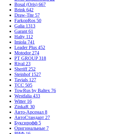
Bosal (Oris)
667
Brink
642
Draw-Tite
57
FarkopRos
50
Galia
1313
Garant
61
Halty
112
Imiola
741
Leader Plus
452
Motodor
274
PT GROUP
318
Rival
23
Sheriff
252
Steinhof
1527
Tavials
127
TCC
505
TowRus by Baltex
76
Westfalia
433
Witter
16
ZinkaR
30
Авто-Арсенал
8
АвтоСтандарт
27
Буксирофф
5
Оригинальные
7
РИФ
16