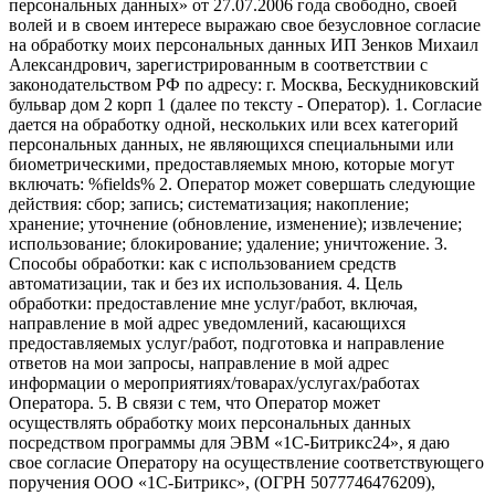
персональных данных» от 27.07.2006 года свободно, своей
волей и в своем интересе выражаю свое безусловное согласие
на обработку моих персональных данных ИП Зенков Михаил
Александрович, зарегистрированным в соответствии с
законодательством РФ по адресу: г. Москва, Бескудниковский
бульвар дом 2 корп 1 (далее по тексту - Оператор). 1. Согласие
дается на обработку одной, нескольких или всех категорий
персональных данных, не являющихся специальными или
биометрическими, предоставляемых мною, которые могут
включать: %fields% 2. Оператор может совершать следующие
действия: сбор; запись; систематизация; накопление;
хранение; уточнение (обновление, изменение); извлечение;
использование; блокирование; удаление; уничтожение. 3.
Способы обработки: как с использованием средств
автоматизации, так и без их использования. 4. Цель
обработки: предоставление мне услуг/работ, включая,
направление в мой адрес уведомлений, касающихся
предоставляемых услуг/работ, подготовка и направление
ответов на мои запросы, направление в мой адрес
информации о мероприятиях/товарах/услугах/работах
Оператора. 5. В связи с тем, что Оператор может
осуществлять обработку моих персональных данных
посредством программы для ЭВМ «1С-Битрикс24», я даю
свое согласие Оператору на осуществление соответствующего
поручения ООО «1С-Битрикс», (ОГРН 5077746476209),