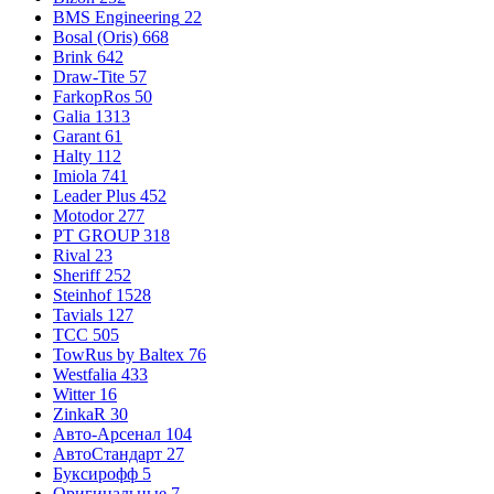
BMS Engineering
22
Bosal (Oris)
668
Brink
642
Draw-Tite
57
FarkopRos
50
Galia
1313
Garant
61
Halty
112
Imiola
741
Leader Plus
452
Motodor
277
PT GROUP
318
Rival
23
Sheriff
252
Steinhof
1528
Tavials
127
TCC
505
TowRus by Baltex
76
Westfalia
433
Witter
16
ZinkaR
30
Авто-Арсенал
104
АвтоСтандарт
27
Буксирофф
5
Оригинальные
7