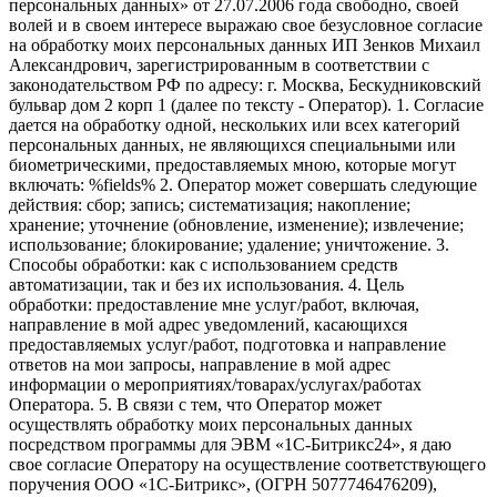
персональных данных» от 27.07.2006 года свободно, своей
волей и в своем интересе выражаю свое безусловное согласие
на обработку моих персональных данных ИП Зенков Михаил
Александрович, зарегистрированным в соответствии с
законодательством РФ по адресу: г. Москва, Бескудниковский
бульвар дом 2 корп 1 (далее по тексту - Оператор). 1. Согласие
дается на обработку одной, нескольких или всех категорий
персональных данных, не являющихся специальными или
биометрическими, предоставляемых мною, которые могут
включать: %fields% 2. Оператор может совершать следующие
действия: сбор; запись; систематизация; накопление;
хранение; уточнение (обновление, изменение); извлечение;
использование; блокирование; удаление; уничтожение. 3.
Способы обработки: как с использованием средств
автоматизации, так и без их использования. 4. Цель
обработки: предоставление мне услуг/работ, включая,
направление в мой адрес уведомлений, касающихся
предоставляемых услуг/работ, подготовка и направление
ответов на мои запросы, направление в мой адрес
информации о мероприятиях/товарах/услугах/работах
Оператора. 5. В связи с тем, что Оператор может
осуществлять обработку моих персональных данных
посредством программы для ЭВМ «1С-Битрикс24», я даю
свое согласие Оператору на осуществление соответствующего
поручения ООО «1С-Битрикс», (ОГРН 5077746476209),