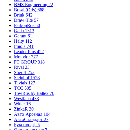
BMS Engineering
22
Bosal (Oris)
668
Brink
642
Draw-Tite
57
FarkopRos
50
Galia
1313
Garant
61
Halty
112
Imiola
741
Leader Plus
452
Motodor
277
PT GROUP
318
Rival
23
Sheriff
252
Steinhof
1528
Tavials
127
TCC
505
TowRus by Baltex
76
Westfalia
433
Witter
16
ZinkaR
30
Авто-Арсенал
104
АвтоСтандарт
27
Буксирофф
5
Оригинальные
7