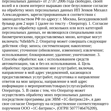
персональных данных» от 27.07.2006 года свободно, своей
волей и в своем интересе выражаю свое безусловное согласие
на обработку моих персональных данных ИП Зенков Михаил
Александрович, зарегистрированным в соответствии с
законодательством РФ по адресу: г. Москва, Бескудниковский
бульвар дом 2 корп 1 (далее по тексту - Оператор). 1. Согласие
дается на обработку одной, нескольких или всех категорий
персональных данных, не являющихся специальными или
биометрическими, предоставляемых мною, которые могут
включать: %fields% 2. Оператор может совершать следующие
действия: сбор; запись; систематизация; накопление;
хранение; уточнение (обновление, изменение); извлечение;
использование; блокирование; удаление; уничтожение. 3.
Способы обработки: как с использованием средств
автоматизации, так и без их использования. 4. Цель
обработки: предоставление мне услуг/работ, включая,
направление в мой адрес уведомлений, касающихся
предоставляемых услуг/работ, подготовка и направление
ответов на мои запросы, направление в мой адрес
информации о мероприятиях/товарах/услугах/работах
Оператора. 5. В связи с тем, что Оператор может
осуществлять обработку моих персональных данных
посредством программы для ЭВМ «1С-Битрикс24», я даю
свое согласие Оператору на осуществление соответствующего
поручения ООО «1С-Битрикс», (ОГРН 5077746476209),