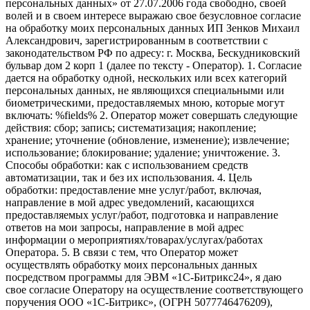
персональных данных» от 27.07.2006 года свободно, своей
волей и в своем интересе выражаю свое безусловное согласие
на обработку моих персональных данных ИП Зенков Михаил
Александрович, зарегистрированным в соответствии с
законодательством РФ по адресу: г. Москва, Бескудниковский
бульвар дом 2 корп 1 (далее по тексту - Оператор). 1. Согласие
дается на обработку одной, нескольких или всех категорий
персональных данных, не являющихся специальными или
биометрическими, предоставляемых мною, которые могут
включать: %fields% 2. Оператор может совершать следующие
действия: сбор; запись; систематизация; накопление;
хранение; уточнение (обновление, изменение); извлечение;
использование; блокирование; удаление; уничтожение. 3.
Способы обработки: как с использованием средств
автоматизации, так и без их использования. 4. Цель
обработки: предоставление мне услуг/работ, включая,
направление в мой адрес уведомлений, касающихся
предоставляемых услуг/работ, подготовка и направление
ответов на мои запросы, направление в мой адрес
информации о мероприятиях/товарах/услугах/работах
Оператора. 5. В связи с тем, что Оператор может
осуществлять обработку моих персональных данных
посредством программы для ЭВМ «1С-Битрикс24», я даю
свое согласие Оператору на осуществление соответствующего
поручения ООО «1С-Битрикс», (ОГРН 5077746476209),