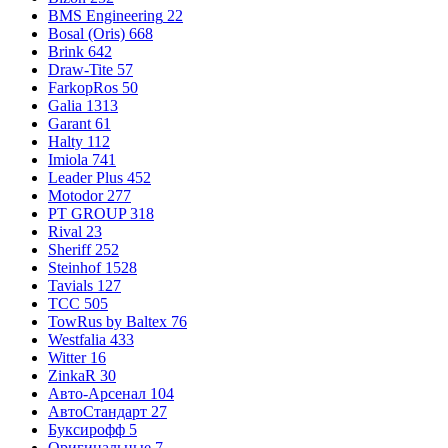
BMS Engineering
22
Bosal (Oris)
668
Brink
642
Draw-Tite
57
FarkopRos
50
Galia
1313
Garant
61
Halty
112
Imiola
741
Leader Plus
452
Motodor
277
PT GROUP
318
Rival
23
Sheriff
252
Steinhof
1528
Tavials
127
TCC
505
TowRus by Baltex
76
Westfalia
433
Witter
16
ZinkaR
30
Авто-Арсенал
104
АвтоСтандарт
27
Буксирофф
5
Оригинальные
7