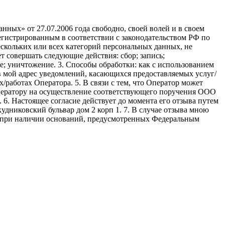
ных» от 27.07.2006 года свободно, своей волей и в своем
егистрированным в соответствии с законодательством РФ по
 нескольких или всех категорий персональных данных, не
 совершать следующие действия: сбор; запись;
ие; уничтожение. 3. Способы обработки: как с использованием
е в мой адрес уведомлений, касающихся предоставляемых услуг/
/работах Оператора. 5. В связи с тем, что Оператор может
ператору на осуществление соответствующего поручения ООО
9. 6. Настоящее согласие действует до момента его отзыва путем
удниковский бульвар дом 2 корп 1. 7. В случае отзыва мною
я при наличии оснований, предусмотренных Федеральным