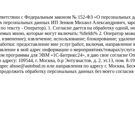
ветствии с Федеральным законом № 152-ФЗ «О персональных дан
оих персональных данных ИП Зенков Михаил Александрович, зар
е по тексту - Оператор). 1. Согласие дается на обработку одной,
ых мною, которые могут включать: %fields% 2. Оператор может
, изменение); извлечение; использование; блокирование; удален
бработки: предоставление мне услуг/работ, включая, направлени
авление в мой адрес информации о мероприятиях/товарах/услугах
ом программы для ЭВМ «1С-Битрикс24», я даю свое согласие О
ресу: 109544, г. Москва, б-р Энтузиастов, д. 2, эт.13, пом. 8-1
ес abuse@autobud.ru или направления по адресу г. Москва, Беск
 продолжить обработку персональных данных без моего согласи