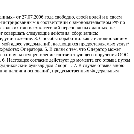
ных» от 27.07.2006 года свободно, своей волей и в своем
егистрированным в соответствии с законодательством РФ по
 нескольких или всех категорий персональных данных, не
 совершать следующие действия: сбор; запись;
ие; уничтожение. 3. Способы обработки: как с использованием
е в мой адрес уведомлений, касающихся предоставляемых услуг/
/работах Оператора. 5. В связи с тем, что Оператор может
ператору на осуществление соответствующего поручения ООО
9. 6. Настоящее согласие действует до момента его отзыва путем
удниковский бульвар дом 2 корп 1. 7. В случае отзыва мною
я при наличии оснований, предусмотренных Федеральным