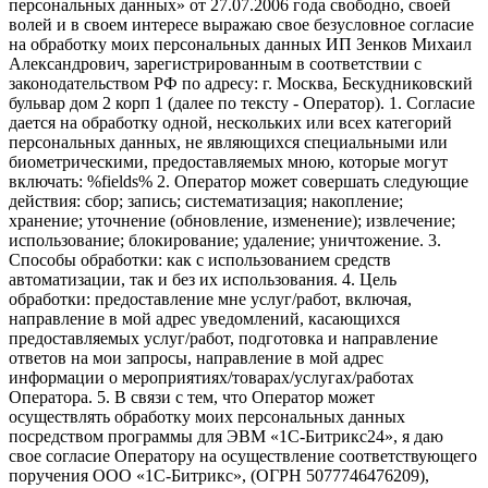
персональных данных» от 27.07.2006 года свободно, своей
волей и в своем интересе выражаю свое безусловное согласие
на обработку моих персональных данных ИП Зенков Михаил
Александрович, зарегистрированным в соответствии с
законодательством РФ по адресу: г. Москва, Бескудниковский
бульвар дом 2 корп 1 (далее по тексту - Оператор). 1. Согласие
дается на обработку одной, нескольких или всех категорий
персональных данных, не являющихся специальными или
биометрическими, предоставляемых мною, которые могут
включать: %fields% 2. Оператор может совершать следующие
действия: сбор; запись; систематизация; накопление;
хранение; уточнение (обновление, изменение); извлечение;
использование; блокирование; удаление; уничтожение. 3.
Способы обработки: как с использованием средств
автоматизации, так и без их использования. 4. Цель
обработки: предоставление мне услуг/работ, включая,
направление в мой адрес уведомлений, касающихся
предоставляемых услуг/работ, подготовка и направление
ответов на мои запросы, направление в мой адрес
информации о мероприятиях/товарах/услугах/работах
Оператора. 5. В связи с тем, что Оператор может
осуществлять обработку моих персональных данных
посредством программы для ЭВМ «1С-Битрикс24», я даю
свое согласие Оператору на осуществление соответствующего
поручения ООО «1С-Битрикс», (ОГРН 5077746476209),