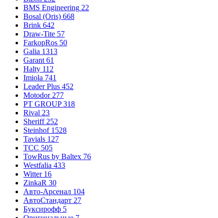
BMS Engineering
22
Bosal (Oris)
668
Brink
642
Draw-Tite
57
FarkopRos
50
Galia
1313
Garant
61
Halty
112
Imiola
741
Leader Plus
452
Motodor
277
PT GROUP
318
Rival
23
Sheriff
252
Steinhof
1528
Tavials
127
TCC
505
TowRus by Baltex
76
Westfalia
433
Witter
16
ZinkaR
30
Авто-Арсенал
104
АвтоСтандарт
27
Буксирофф
5
Оригинальные
7