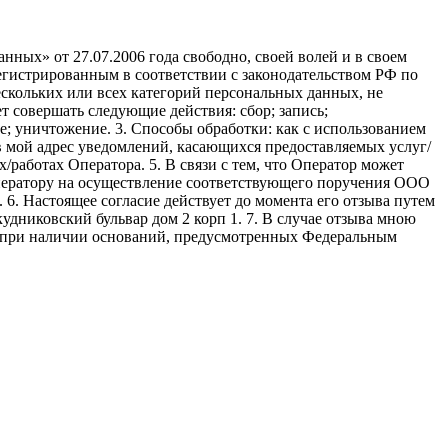
ных» от 27.07.2006 года свободно, своей волей и в своем
егистрированным в соответствии с законодательством РФ по
 нескольких или всех категорий персональных данных, не
 совершать следующие действия: сбор; запись;
ие; уничтожение. 3. Способы обработки: как с использованием
е в мой адрес уведомлений, касающихся предоставляемых услуг/
/работах Оператора. 5. В связи с тем, что Оператор может
ператору на осуществление соответствующего поручения ООО
9. 6. Настоящее согласие действует до момента его отзыва путем
удниковский бульвар дом 2 корп 1. 7. В случае отзыва мною
я при наличии оснований, предусмотренных Федеральным