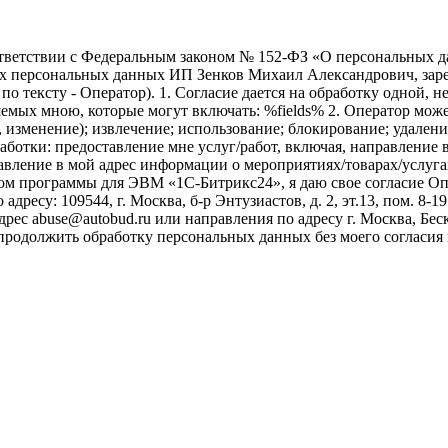
ветствии с Федеральным законом № 152-ФЗ «О персональных дан
оих персональных данных ИП Зенков Михаил Александрович, зар
е по тексту - Оператор). 1. Согласие дается на обработку одной,
ых мною, которые могут включать: %fields% 2. Оператор может
, изменение); извлечение; использование; блокирование; удален
бработки: предоставление мне услуг/работ, включая, направлени
авление в мой адрес информации о мероприятиях/товарах/услугах
ом программы для ЭВМ «1С-Битрикс24», я даю свое согласие О
ресу: 109544, г. Москва, б-р Энтузиастов, д. 2, эт.13, пом. 8-1
ес abuse@autobud.ru или направления по адресу г. Москва, Беск
 продолжить обработку персональных данных без моего согласи