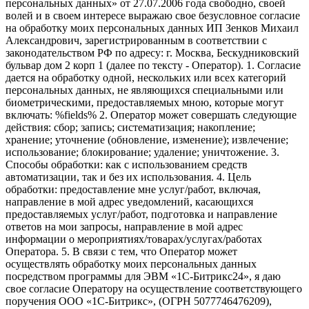
персональных данных» от 27.07.2006 года свободно, своей
волей и в своем интересе выражаю свое безусловное согласие
на обработку моих персональных данных ИП Зенков Михаил
Александрович, зарегистрированным в соответствии с
законодательством РФ по адресу: г. Москва, Бескудниковский
бульвар дом 2 корп 1 (далее по тексту - Оператор). 1. Согласие
дается на обработку одной, нескольких или всех категорий
персональных данных, не являющихся специальными или
биометрическими, предоставляемых мною, которые могут
включать: %fields% 2. Оператор может совершать следующие
действия: сбор; запись; систематизация; накопление;
хранение; уточнение (обновление, изменение); извлечение;
использование; блокирование; удаление; уничтожение. 3.
Способы обработки: как с использованием средств
автоматизации, так и без их использования. 4. Цель
обработки: предоставление мне услуг/работ, включая,
направление в мой адрес уведомлений, касающихся
предоставляемых услуг/работ, подготовка и направление
ответов на мои запросы, направление в мой адрес
информации о мероприятиях/товарах/услугах/работах
Оператора. 5. В связи с тем, что Оператор может
осуществлять обработку моих персональных данных
посредством программы для ЭВМ «1С-Битрикс24», я даю
свое согласие Оператору на осуществление соответствующего
поручения ООО «1С-Битрикс», (ОГРН 5077746476209),