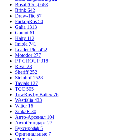
Bosal (Oris)
668
Brink
642
Draw-Tite
57
FarkopRos
50
Galia
1313
Garant
61
Halty
112
Imiola
741
Leader Plus
452
Motodor
277
PT GROUP
318
Rival
23
Sheriff
252
Steinhof
1528
Tavials
127
TCC
505
TowRus by Baltex
76
Westfalia
433
Witter
16
ZinkaR
30
Авто-Арсенал
104
АвтоСтандарт
27
Буксирофф
5
Оригинальные
7
РИФ
16