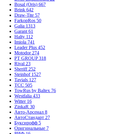
Bosal (Oris)
667
Brink
642
Draw-Tite
57
FarkopRos
50
Galia
1313
Garant
61
Halty
112
Imiola
741
Leader Plus
452
Motodor
274
PT GROUP
318
Rival
23
Sheriff
252
Steinhof
1527
Tavials
127
TCC
505
TowRus by Baltex
76
Westfalia
433
Witter
16
ZinkaR
30
Авто-Арсенал
8
АвтоСтандарт
27
Буксирофф
5
Оригинальные
7
РИФ
16