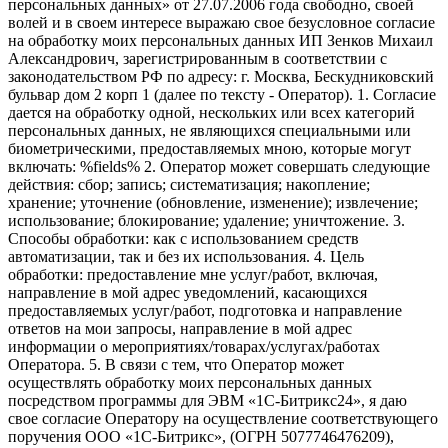
персональных данных» от 27.07.2006 года свободно, своей
волей и в своем интересе выражаю свое безусловное согласие
на обработку моих персональных данных ИП Зенков Михаил
Александрович, зарегистрированным в соответствии с
законодательством РФ по адресу: г. Москва, Бескудниковский
бульвар дом 2 корп 1 (далее по тексту - Оператор). 1. Согласие
дается на обработку одной, нескольких или всех категорий
персональных данных, не являющихся специальными или
биометрическими, предоставляемых мною, которые могут
включать: %fields% 2. Оператор может совершать следующие
действия: сбор; запись; систематизация; накопление;
хранение; уточнение (обновление, изменение); извлечение;
использование; блокирование; удаление; уничтожение. 3.
Способы обработки: как с использованием средств
автоматизации, так и без их использования. 4. Цель
обработки: предоставление мне услуг/работ, включая,
направление в мой адрес уведомлений, касающихся
предоставляемых услуг/работ, подготовка и направление
ответов на мои запросы, направление в мой адрес
информации о мероприятиях/товарах/услугах/работах
Оператора. 5. В связи с тем, что Оператор может
осуществлять обработку моих персональных данных
посредством программы для ЭВМ «1С-Битрикс24», я даю
свое согласие Оператору на осуществление соответствующего
поручения ООО «1С-Битрикс», (ОГРН 5077746476209),