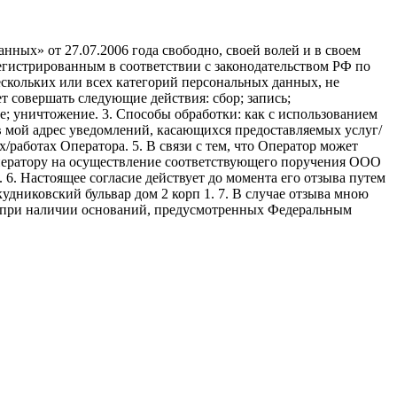
ных» от 27.07.2006 года свободно, своей волей и в своем
егистрированным в соответствии с законодательством РФ по
 нескольких или всех категорий персональных данных, не
 совершать следующие действия: сбор; запись;
ие; уничтожение. 3. Способы обработки: как с использованием
е в мой адрес уведомлений, касающихся предоставляемых услуг/
/работах Оператора. 5. В связи с тем, что Оператор может
ператору на осуществление соответствующего поручения ООО
9. 6. Настоящее согласие действует до момента его отзыва путем
удниковский бульвар дом 2 корп 1. 7. В случае отзыва мною
я при наличии оснований, предусмотренных Федеральным