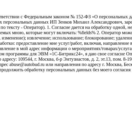
ветствии с Федеральным законом № 152-ФЗ «О персональных дан
оих персональных данных ИП Зенков Михаил Александрович, зар
е по тексту - Оператор). 1. Согласие дается на обработку одной,
ых мною, которые могут включать: %fields% 2. Оператор может
, изменение); извлечение; использование; блокирование; удален
бработки: предоставление мне услуг/работ, включая, направлени
авление в мой адрес информации о мероприятиях/товарах/услугах
ом программы для ЭВМ «1С-Битрикс24», я даю свое согласие О
ресу: 109544, г. Москва, б-р Энтузиастов, д. 2, эт.13, пом. 8-1
ес abuse@autobud.ru или направления по адресу г. Москва, Беск
 продолжить обработку персональных данных без моего согласи