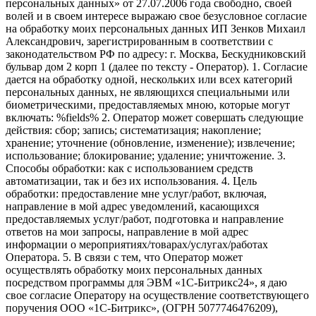
персональных данных» от 27.07.2006 года свободно, своей
волей и в своем интересе выражаю свое безусловное согласие
на обработку моих персональных данных ИП Зенков Михаил
Александрович, зарегистрированным в соответствии с
законодательством РФ по адресу: г. Москва, Бескудниковский
бульвар дом 2 корп 1 (далее по тексту - Оператор). 1. Согласие
дается на обработку одной, нескольких или всех категорий
персональных данных, не являющихся специальными или
биометрическими, предоставляемых мною, которые могут
включать: %fields% 2. Оператор может совершать следующие
действия: сбор; запись; систематизация; накопление;
хранение; уточнение (обновление, изменение); извлечение;
использование; блокирование; удаление; уничтожение. 3.
Способы обработки: как с использованием средств
автоматизации, так и без их использования. 4. Цель
обработки: предоставление мне услуг/работ, включая,
направление в мой адрес уведомлений, касающихся
предоставляемых услуг/работ, подготовка и направление
ответов на мои запросы, направление в мой адрес
информации о мероприятиях/товарах/услугах/работах
Оператора. 5. В связи с тем, что Оператор может
осуществлять обработку моих персональных данных
посредством программы для ЭВМ «1С-Битрикс24», я даю
свое согласие Оператору на осуществление соответствующего
поручения ООО «1С-Битрикс», (ОГРН 5077746476209),