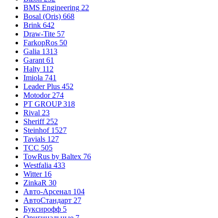
BMS Engineering
22
Bosal (Oris)
668
Brink
642
Draw-Tite
57
FarkopRos
50
Galia
1313
Garant
61
Halty
112
Imiola
741
Leader Plus
452
Motodor
274
PT GROUP
318
Rival
23
Sheriff
252
Steinhof
1527
Tavials
127
TCC
505
TowRus by Baltex
76
Westfalia
433
Witter
16
ZinkaR
30
Авто-Арсенал
104
АвтоСтандарт
27
Буксирофф
5
Оригинальные
7