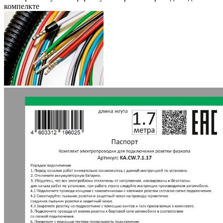
компелкте