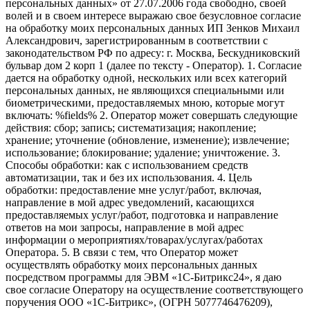
персональных данных» от 27.07.2006 года свободно, своей
волей и в своем интересе выражаю свое безусловное согласие
на обработку моих персональных данных ИП Зенков Михаил
Александрович, зарегистрированным в соответствии с
законодательством РФ по адресу: г. Москва, Бескудниковский
бульвар дом 2 корп 1 (далее по тексту - Оператор). 1. Согласие
дается на обработку одной, нескольких или всех категорий
персональных данных, не являющихся специальными или
биометрическими, предоставляемых мною, которые могут
включать: %fields% 2. Оператор может совершать следующие
действия: сбор; запись; систематизация; накопление;
хранение; уточнение (обновление, изменение); извлечение;
использование; блокирование; удаление; уничтожение. 3.
Способы обработки: как с использованием средств
автоматизации, так и без их использования. 4. Цель
обработки: предоставление мне услуг/работ, включая,
направление в мой адрес уведомлений, касающихся
предоставляемых услуг/работ, подготовка и направление
ответов на мои запросы, направление в мой адрес
информации о мероприятиях/товарах/услугах/работах
Оператора. 5. В связи с тем, что Оператор может
осуществлять обработку моих персональных данных
посредством программы для ЭВМ «1С-Битрикс24», я даю
свое согласие Оператору на осуществление соответствующего
поручения ООО «1С-Битрикс», (ОГРН 5077746476209),