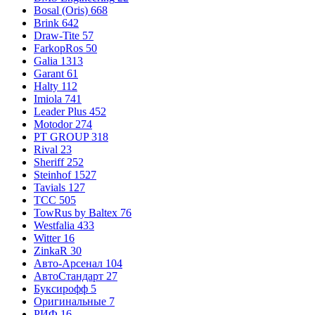
Bosal (Oris)
668
Brink
642
Draw-Tite
57
FarkopRos
50
Galia
1313
Garant
61
Halty
112
Imiola
741
Leader Plus
452
Motodor
274
PT GROUP
318
Rival
23
Sheriff
252
Steinhof
1527
Tavials
127
TCC
505
TowRus by Baltex
76
Westfalia
433
Witter
16
ZinkaR
30
Авто-Арсенал
104
АвтоСтандарт
27
Буксирофф
5
Оригинальные
7
РИФ
16