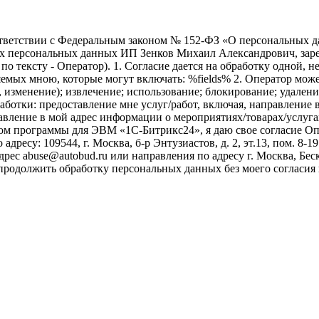
ветствии с Федеральным законом № 152-ФЗ «О персональных дан
оих персональных данных ИП Зенков Михаил Александрович, зар
е по тексту - Оператор). 1. Согласие дается на обработку одной,
ых мною, которые могут включать: %fields% 2. Оператор может
, изменение); извлечение; использование; блокирование; удален
бработки: предоставление мне услуг/работ, включая, направлени
авление в мой адрес информации о мероприятиях/товарах/услугах
ом программы для ЭВМ «1С-Битрикс24», я даю свое согласие О
ресу: 109544, г. Москва, б-р Энтузиастов, д. 2, эт.13, пом. 8-1
ес abuse@autobud.ru или направления по адресу г. Москва, Беск
 продолжить обработку персональных данных без моего согласи