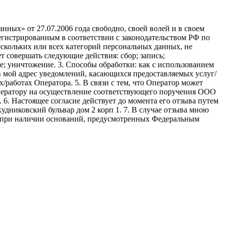
ных» от 27.07.2006 года свободно, своей волей и в своем
егистрированным в соответствии с законодательством РФ по
 нескольких или всех категорий персональных данных, не
 совершать следующие действия: сбор; запись;
ие; уничтожение. 3. Способы обработки: как с использованием
е в мой адрес уведомлений, касающихся предоставляемых услуг/
/работах Оператора. 5. В связи с тем, что Оператор может
ператору на осуществление соответствующего поручения ООО
9. 6. Настоящее согласие действует до момента его отзыва путем
удниковский бульвар дом 2 корп 1. 7. В случае отзыва мною
я при наличии оснований, предусмотренных Федеральным