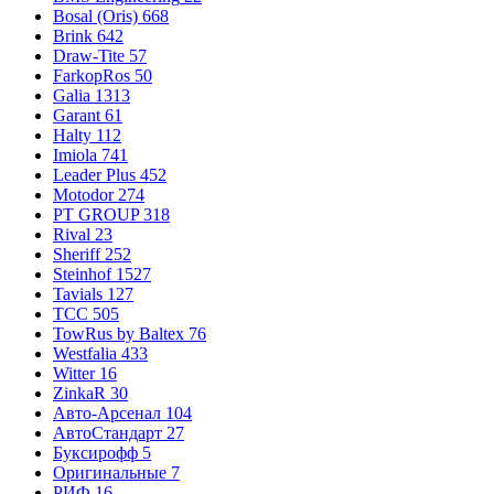
Bosal (Oris)
668
Brink
642
Draw-Tite
57
FarkopRos
50
Galia
1313
Garant
61
Halty
112
Imiola
741
Leader Plus
452
Motodor
274
PT GROUP
318
Rival
23
Sheriff
252
Steinhof
1527
Tavials
127
TCC
505
TowRus by Baltex
76
Westfalia
433
Witter
16
ZinkaR
30
Авто-Арсенал
104
АвтоСтандарт
27
Буксирофф
5
Оригинальные
7
РИФ
16