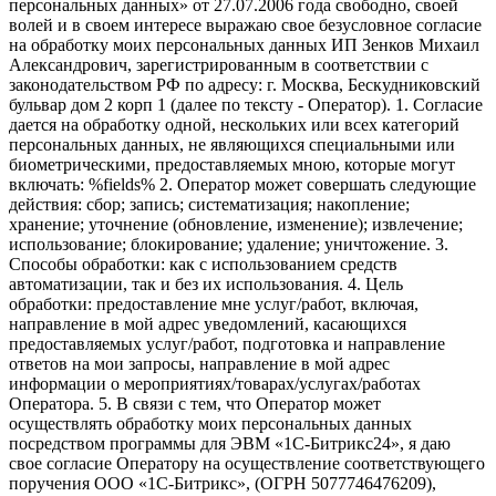
персональных данных» от 27.07.2006 года свободно, своей
волей и в своем интересе выражаю свое безусловное согласие
на обработку моих персональных данных ИП Зенков Михаил
Александрович, зарегистрированным в соответствии с
законодательством РФ по адресу: г. Москва, Бескудниковский
бульвар дом 2 корп 1 (далее по тексту - Оператор). 1. Согласие
дается на обработку одной, нескольких или всех категорий
персональных данных, не являющихся специальными или
биометрическими, предоставляемых мною, которые могут
включать: %fields% 2. Оператор может совершать следующие
действия: сбор; запись; систематизация; накопление;
хранение; уточнение (обновление, изменение); извлечение;
использование; блокирование; удаление; уничтожение. 3.
Способы обработки: как с использованием средств
автоматизации, так и без их использования. 4. Цель
обработки: предоставление мне услуг/работ, включая,
направление в мой адрес уведомлений, касающихся
предоставляемых услуг/работ, подготовка и направление
ответов на мои запросы, направление в мой адрес
информации о мероприятиях/товарах/услугах/работах
Оператора. 5. В связи с тем, что Оператор может
осуществлять обработку моих персональных данных
посредством программы для ЭВМ «1С-Битрикс24», я даю
свое согласие Оператору на осуществление соответствующего
поручения ООО «1С-Битрикс», (ОГРН 5077746476209),