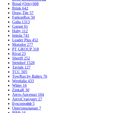
Bosal (Oris)
668
Brink
642
Draw-Tite
57
FarkopRos
50
Galia
1313
Garant
61
Halty
112
Imiola
741
Leader Plus
452
Motodor
277
PT GROUP
318
Rival
23
Sheriff
252
Steinhof
1528
Tavials
127
TCC
505
TowRus by Baltex
76
Westfalia
433
Witter
16
ZinkaR
30
Авто-Арсенал
104
АвтоСтандарт
27
Буксирофф
5
Оригинальные
7
РИФ
16