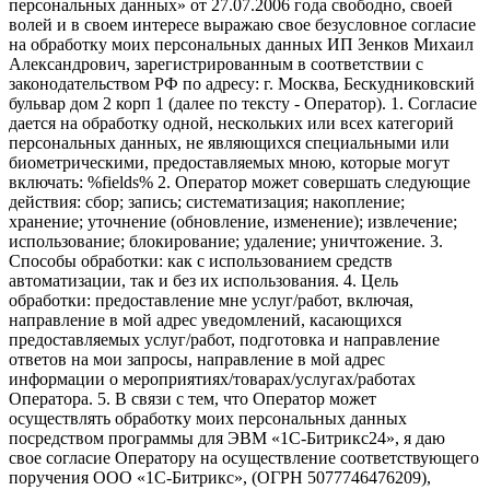
персональных данных» от 27.07.2006 года свободно, своей
волей и в своем интересе выражаю свое безусловное согласие
на обработку моих персональных данных ИП Зенков Михаил
Александрович, зарегистрированным в соответствии с
законодательством РФ по адресу: г. Москва, Бескудниковский
бульвар дом 2 корп 1 (далее по тексту - Оператор). 1. Согласие
дается на обработку одной, нескольких или всех категорий
персональных данных, не являющихся специальными или
биометрическими, предоставляемых мною, которые могут
включать: %fields% 2. Оператор может совершать следующие
действия: сбор; запись; систематизация; накопление;
хранение; уточнение (обновление, изменение); извлечение;
использование; блокирование; удаление; уничтожение. 3.
Способы обработки: как с использованием средств
автоматизации, так и без их использования. 4. Цель
обработки: предоставление мне услуг/работ, включая,
направление в мой адрес уведомлений, касающихся
предоставляемых услуг/работ, подготовка и направление
ответов на мои запросы, направление в мой адрес
информации о мероприятиях/товарах/услугах/работах
Оператора. 5. В связи с тем, что Оператор может
осуществлять обработку моих персональных данных
посредством программы для ЭВМ «1С-Битрикс24», я даю
свое согласие Оператору на осуществление соответствующего
поручения ООО «1С-Битрикс», (ОГРН 5077746476209),