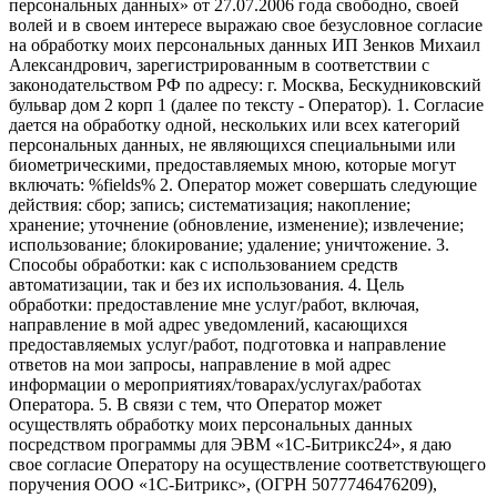
персональных данных» от 27.07.2006 года свободно, своей
волей и в своем интересе выражаю свое безусловное согласие
на обработку моих персональных данных ИП Зенков Михаил
Александрович, зарегистрированным в соответствии с
законодательством РФ по адресу: г. Москва, Бескудниковский
бульвар дом 2 корп 1 (далее по тексту - Оператор). 1. Согласие
дается на обработку одной, нескольких или всех категорий
персональных данных, не являющихся специальными или
биометрическими, предоставляемых мною, которые могут
включать: %fields% 2. Оператор может совершать следующие
действия: сбор; запись; систематизация; накопление;
хранение; уточнение (обновление, изменение); извлечение;
использование; блокирование; удаление; уничтожение. 3.
Способы обработки: как с использованием средств
автоматизации, так и без их использования. 4. Цель
обработки: предоставление мне услуг/работ, включая,
направление в мой адрес уведомлений, касающихся
предоставляемых услуг/работ, подготовка и направление
ответов на мои запросы, направление в мой адрес
информации о мероприятиях/товарах/услугах/работах
Оператора. 5. В связи с тем, что Оператор может
осуществлять обработку моих персональных данных
посредством программы для ЭВМ «1С-Битрикс24», я даю
свое согласие Оператору на осуществление соответствующего
поручения ООО «1С-Битрикс», (ОГРН 5077746476209),