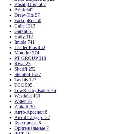
Bosal (Oris)
667
Brink
642
Draw-Tite
57
FarkopRos
50
Galia
1313
Garant
61
Halty
112
Imiola
741
Leader Plus
452
Motodor
274
PT GROUP
318
Rival
23
Sheriff
252
Steinhof
1527
Tavials
127
TCC
505
TowRus by Baltex
76
Westfalia
433
Witter
16
ZinkaR
30
Авто-Арсенал
8
АвтоСтандарт
27
Буксирофф
5
Оригинальные
7
РИФ
16