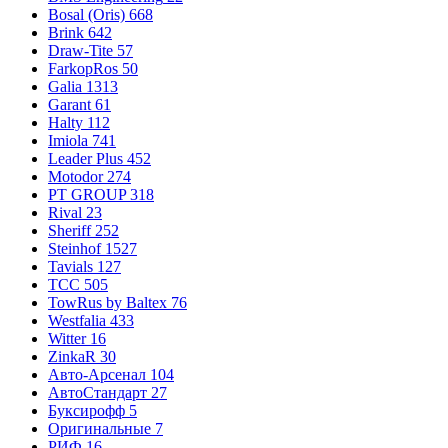
Bosal (Oris)
668
Brink
642
Draw-Tite
57
FarkopRos
50
Galia
1313
Garant
61
Halty
112
Imiola
741
Leader Plus
452
Motodor
274
PT GROUP
318
Rival
23
Sheriff
252
Steinhof
1527
Tavials
127
TCC
505
TowRus by Baltex
76
Westfalia
433
Witter
16
ZinkaR
30
Авто-Арсенал
104
АвтоСтандарт
27
Буксирофф
5
Оригинальные
7
РИФ
16