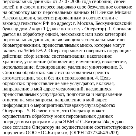
персональных данных» от 27.07.2006 года свободно, своей
волей и в своем интересе выражаю свое безусловное согласие
на обработку моих персональных данных ИП Зенков Михаил
Александрович, зарегистрированным в соответствии с
законодательством РФ по адресу: г. Москва, Бескудниковский
бульвар дом 2 корп 1 (далее по тексту - Оператор). 1. Согласие
дается на обработку одной, нескольких или всех категорий
персональных данных, не являющихся специальными или
биометрическими, предоставляемых мною, которые могут
включать: %fields% 2. Оператор может совершать следующие
действия: сбор; запись; систематизация; накопление;
хранение; уточнение (обновление, изменение); извлечение;
использование; блокирование; удаление; уничтожение. 3.
Способы обработки: как с использованием средств
автоматизации, так и без их использования. 4. Цель
обработки: предоставление мне услуг/работ, включая,
направление в мой адрес уведомлений, касающихся
предоставляемых услуг/работ, подготовка и направление
ответов на мои запросы, направление в мой адрес
информации о мероприятиях/товарах/услугах/работах
Оператора. 5. В связи с тем, что Оператор может
осуществлять обработку моих персональных данных
посредством программы для ЭВМ «1С-Битрикс24», я даю
свое согласие Оператору на осуществление соответствующего
поручения ООО «1С-Битрикс», (ОГРН 5077746476209),