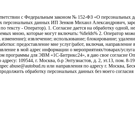
ветствии с Федеральным законом № 152-ФЗ «О персональных дан
оих персональных данных ИП Зенков Михаил Александрович, зар
е по тексту - Оператор). 1. Согласие дается на обработку одной,
ых мною, которые могут включать: %fields% 2. Оператор может
, изменение); извлечение; использование; блокирование; удален
бработки: предоставление мне услуг/работ, включая, направлени
авление в мой адрес информации о мероприятиях/товарах/услугах
ом программы для ЭВМ «1С-Битрикс24», я даю свое согласие О
ресу: 109544, г. Москва, б-р Энтузиастов, д. 2, эт.13, пом. 8-1
ес abuse@autobud.ru или направления по адресу г. Москва, Беск
 продолжить обработку персональных данных без моего согласи