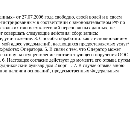
ных» от 27.07.2006 года свободно, своей волей и в своем
егистрированным в соответствии с законодательством РФ по
 нескольких или всех категорий персональных данных, не
 совершать следующие действия: сбор; запись;
ие; уничтожение. 3. Способы обработки: как с использованием
е в мой адрес уведомлений, касающихся предоставляемых услуг/
/работах Оператора. 5. В связи с тем, что Оператор может
ператору на осуществление соответствующего поручения ООО
9. 6. Настоящее согласие действует до момента его отзыва путем
удниковский бульвар дом 2 корп 1. 7. В случае отзыва мною
я при наличии оснований, предусмотренных Федеральным