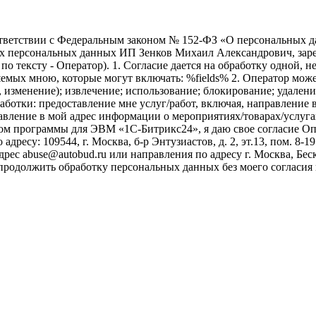
ветствии с Федеральным законом № 152-ФЗ «О персональных дан
оих персональных данных ИП Зенков Михаил Александрович, зар
е по тексту - Оператор). 1. Согласие дается на обработку одной,
ых мною, которые могут включать: %fields% 2. Оператор может
, изменение); извлечение; использование; блокирование; удален
бработки: предоставление мне услуг/работ, включая, направлени
авление в мой адрес информации о мероприятиях/товарах/услугах
ом программы для ЭВМ «1С-Битрикс24», я даю свое согласие О
ресу: 109544, г. Москва, б-р Энтузиастов, д. 2, эт.13, пом. 8-1
ес abuse@autobud.ru или направления по адресу г. Москва, Беск
 продолжить обработку персональных данных без моего согласи