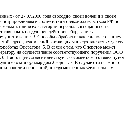
ных» от 27.07.2006 года свободно, своей волей и в своем
егистрированным в соответствии с законодательством РФ по
 нескольких или всех категорий персональных данных, не
 совершать следующие действия: сбор; запись;
ие; уничтожение. 3. Способы обработки: как с использованием
е в мой адрес уведомлений, касающихся предоставляемых услуг/
/работах Оператора. 5. В связи с тем, что Оператор может
ператору на осуществление соответствующего поручения ООО
9. 6. Настоящее согласие действует до момента его отзыва путем
удниковский бульвар дом 2 корп 1. 7. В случае отзыва мною
я при наличии оснований, предусмотренных Федеральным