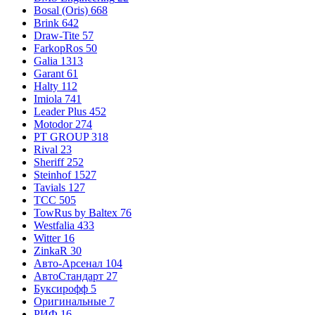
Bosal (Oris)
668
Brink
642
Draw-Tite
57
FarkopRos
50
Galia
1313
Garant
61
Halty
112
Imiola
741
Leader Plus
452
Motodor
274
PT GROUP
318
Rival
23
Sheriff
252
Steinhof
1527
Tavials
127
TCC
505
TowRus by Baltex
76
Westfalia
433
Witter
16
ZinkaR
30
Авто-Арсенал
104
АвтоСтандарт
27
Буксирофф
5
Оригинальные
7
РИФ
16