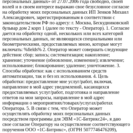
персональных данных» от 27.07.2006 года свободно, своей
волей и в своем интересе выражаю свое безусловное согласие
на обработку моих персональных данных ИП Зенков Михаил
Александрович, зарегистрированным в соответствии с
законодательством РФ по адресу: г. Москва, Бескудниковский
бульвар дом 2 корп 1 (далее по тексту - Оператор). 1. Согласие
дается на обработку одной, нескольких или всех категорий
персональных данных, не являющихся специальными или
биометрическими, предоставляемых мною, которые могут
включать: %fields% 2. Оператор может совершать следующие
действия: сбор; запись; систематизация; накопление;
хранение; уточнение (обновление, изменение); извлечение;
использование; блокирование; удаление; уничтожение. 3.
Способы обработки: как с использованием средств
автоматизации, так и без их использования. 4. Цель
обработки: предоставление мне услуг/работ, включая,
направление в мой адрес уведомлений, касающихся
предоставляемых услуг/работ, подготовка и направление
ответов на мои запросы, направление в мой адрес
информации о мероприятиях/товарах/услугах/работах
Оператора. 5. В связи с тем, что Оператор может
осуществлять обработку моих персональных данных
посредством программы для ЭВМ «1С-Битрикс24», я даю
свое согласие Оператору на осуществление соответствующего
поручения ООО «1С-Битрикс», (ОГРН 5077746476209),