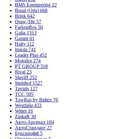
BMS Engineering
22
Bosal (Oris)
668
Brink
642
Draw-Tite
57
FarkopRos
50
Galia
1313
Garant
61
Halty
112
Imiola
741
Leader Plus
452
Motodor
274
PT GROUP
318
Rival
23
Sheriff
252
Steinhof
1527
Tavials
127
TCC
505
TowRus by Baltex
76
Westfalia
433
Witter
16
ZinkaR
30
Авто-Арсенал
104
АвтоСтандарт
27
Буксирофф
5
Оригинальные
7