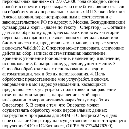
персональных данных» от 27.07.2006 года свободно, своей
волей и в своем интересе выражаю свое безусловное согласие
на обработку моих персональных данных ИП Зенков Михаил
Александрович, зарегистрированным в соответствии с
законодательством РФ по адресу: г. Москва, Бескудниковский
бульвар дом 2 корп 1 (далее по тексту - Оператор). 1. Согласие
дается на обработку одной, нескольких или всех категорий
персональных данных, не являющихся специальными или
биометрическими, предоставляемых мною, которые могут
включать: %fields% 2. Оператор может совершать следующие
действия: сбор; запись; систематизация; накопление;
хранение; уточнение (обновление, изменение); извлечение;
использование; блокирование; удаление; уничтожение. 3.
Способы обработки: как с использованием средств
автоматизации, так и без их использования. 4. Цель
обработки: предоставление мне услуг/работ, включая,
направление в мой адрес уведомлений, касающихся
предоставляемых услуг/работ, подготовка и направление
ответов на мои запросы, направление в мой адрес
информации о мероприятиях/товарах/услугах/работах
Оператора. 5. В связи с тем, что Оператор может
осуществлять обработку моих персональных данных
посредством программы для ЭВМ «1С-Битрикс24», я даю
свое согласие Оператору на осуществление соответствующего
поручения ООО «1С-Битрикс», (ОГРН 5077746476209),