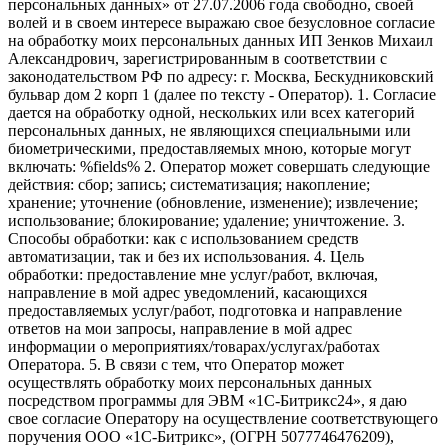
персональных данных» от 27.07.2006 года свободно, своей
волей и в своем интересе выражаю свое безусловное согласие
на обработку моих персональных данных ИП Зенков Михаил
Александрович, зарегистрированным в соответствии с
законодательством РФ по адресу: г. Москва, Бескудниковский
бульвар дом 2 корп 1 (далее по тексту - Оператор). 1. Согласие
дается на обработку одной, нескольких или всех категорий
персональных данных, не являющихся специальными или
биометрическими, предоставляемых мною, которые могут
включать: %fields% 2. Оператор может совершать следующие
действия: сбор; запись; систематизация; накопление;
хранение; уточнение (обновление, изменение); извлечение;
использование; блокирование; удаление; уничтожение. 3.
Способы обработки: как с использованием средств
автоматизации, так и без их использования. 4. Цель
обработки: предоставление мне услуг/работ, включая,
направление в мой адрес уведомлений, касающихся
предоставляемых услуг/работ, подготовка и направление
ответов на мои запросы, направление в мой адрес
информации о мероприятиях/товарах/услугах/работах
Оператора. 5. В связи с тем, что Оператор может
осуществлять обработку моих персональных данных
посредством программы для ЭВМ «1С-Битрикс24», я даю
свое согласие Оператору на осуществление соответствующего
поручения ООО «1С-Битрикс», (ОГРН 5077746476209),