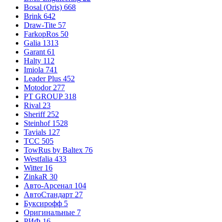
Bosal (Oris)
668
Brink
642
Draw-Tite
57
FarkopRos
50
Galia
1313
Garant
61
Halty
112
Imiola
741
Leader Plus
452
Motodor
277
PT GROUP
318
Rival
23
Sheriff
252
Steinhof
1528
Tavials
127
TCC
505
TowRus by Baltex
76
Westfalia
433
Witter
16
ZinkaR
30
Авто-Арсенал
104
АвтоСтандарт
27
Буксирофф
5
Оригинальные
7
РИФ
16