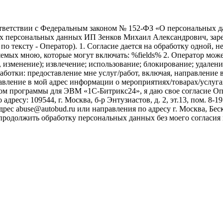
ветствии с Федеральным законом № 152-ФЗ «О персональных дан
оих персональных данных ИП Зенков Михаил Александрович, зар
е по тексту - Оператор). 1. Согласие дается на обработку одной,
ых мною, которые могут включать: %fields% 2. Оператор может
, изменение); извлечение; использование; блокирование; удален
бработки: предоставление мне услуг/работ, включая, направлени
авление в мой адрес информации о мероприятиях/товарах/услугах
ом программы для ЭВМ «1С-Битрикс24», я даю свое согласие О
ресу: 109544, г. Москва, б-р Энтузиастов, д. 2, эт.13, пом. 8-1
ес abuse@autobud.ru или направления по адресу г. Москва, Беск
 продолжить обработку персональных данных без моего согласи