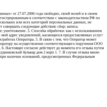
ных» от 27.07.2006 года свободно, своей волей и в своем
егистрированным в соответствии с законодательством РФ по
 нескольких или всех категорий персональных данных, не
 совершать следующие действия: сбор; запись;
ие; уничтожение. 3. Способы обработки: как с использованием
е в мой адрес уведомлений, касающихся предоставляемых услуг/
/работах Оператора. 5. В связи с тем, что Оператор может
ператору на осуществление соответствующего поручения ООО
9. 6. Настоящее согласие действует до момента его отзыва путем
удниковский бульвар дом 2 корп 1. 7. В случае отзыва мною
я при наличии оснований, предусмотренных Федеральным