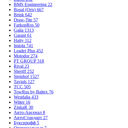
BMS Engineering
22
Bosal (Oris)
667
Brink
642
Draw-Tite
57
FarkopRos
50
Galia
1313
Garant
61
Halty
112
Imiola
741
Leader Plus
452
Motodor
274
PT GROUP
318
Rival
23
Sheriff
252
Steinhof
1527
Tavials
127
TCC
505
TowRus by Baltex
76
Westfalia
433
Witter
16
ZinkaR
30
Авто-Арсенал
8
АвтоСтандарт
27
Буксирофф
5
Оригинальные
7