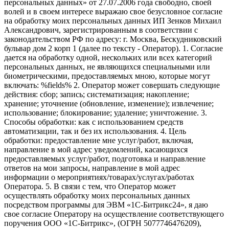
персональных данных» от 27.07.2006 года свободно, своей
волей и в своем интересе выражаю свое безусловное согласие
на обработку моих персональных данных ИП Зенков Михаил
Александрович, зарегистрированным в соответствии с
законодательством РФ по адресу: г. Москва, Бескудниковский
бульвар дом 2 корп 1 (далее по тексту - Оператор). 1. Согласие
дается на обработку одной, нескольких или всех категорий
персональных данных, не являющихся специальными или
биометрическими, предоставляемых мною, которые могут
включать: %fields% 2. Оператор может совершать следующие
действия: сбор; запись; систематизация; накопление;
хранение; уточнение (обновление, изменение); извлечение;
использование; блокирование; удаление; уничтожение. 3.
Способы обработки: как с использованием средств
автоматизации, так и без их использования. 4. Цель
обработки: предоставление мне услуг/работ, включая,
направление в мой адрес уведомлений, касающихся
предоставляемых услуг/работ, подготовка и направление
ответов на мои запросы, направление в мой адрес
информации о мероприятиях/товарах/услугах/работах
Оператора. 5. В связи с тем, что Оператор может
осуществлять обработку моих персональных данных
посредством программы для ЭВМ «1С-Битрикс24», я даю
свое согласие Оператору на осуществление соответствующего
поручения ООО «1С-Битрикс», (ОГРН 5077746476209),